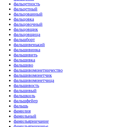
фальцетность
фальцетный
фальцованный
фальцовка
фальцовочный
фальцовщик
фальцовщица
фальшборт
фальшивенький
фальшивинка
фальшивить
фальшивка
фальшиво
фальшивомонетничество
фальшивомонетчик
фальшивомонетчица
фальшивость
фальшивый
фальшкиль
фальшфейер
фальшь
фамилия
фамильный
фамильярничание
фамильярничанье