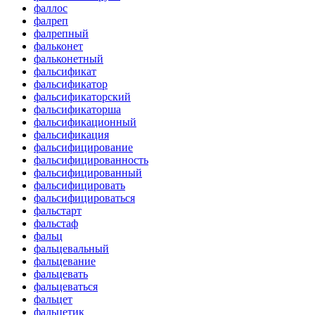
фаллос
фалреп
фалрепный
фальконет
фальконетный
фальсификат
фальсификатор
фальсификаторский
фальсификаторша
фальсификационный
фальсификация
фальсифицирование
фальсифицированность
фальсифицированный
фальсифицировать
фальсифицироваться
фальстарт
фальстаф
фальц
фальцевальный
фальцевание
фальцевать
фальцеваться
фальцет
фальцетик