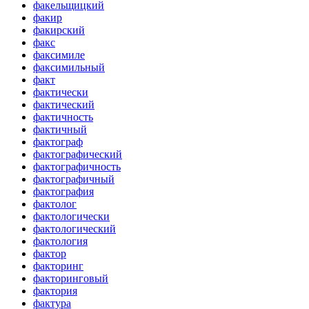
факельщицкий
факир
факирский
факс
факсимиле
факсимильный
факт
фактически
фактический
фактичность
фактичный
фактограф
фактографический
фактографичность
фактографичный
фактография
фактолог
фактологически
фактологический
фактология
фактор
факторинг
факторинговый
фактория
фактура