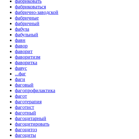
фабриковать
фабриковаться
фабрично-заводской
фабричные
фабричный
фабула
фабульный
фавн
фавор
фаворит
фаворитизм
фаворитка
фавус
...фаг
фаги
фаговый
фагопрофилактика
фагот
фаготерапия
фаготист
фаготный
фагоцитарный
фагоцитировать
фагоцитоз
фагоциты