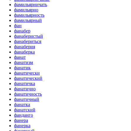
фамильярничать
фамильярно
фамильярность
фамильярный
фан
фанабер
фанаберистый
фанабериться
фанаберия
фанаберка
фанат
фанатизм
фанатик
фанатически
фанатический
фанатичка
фанатично
фанатичность
фанатичный
фанатка
фанатский
фанданго
фанера
фанерка
фанерный