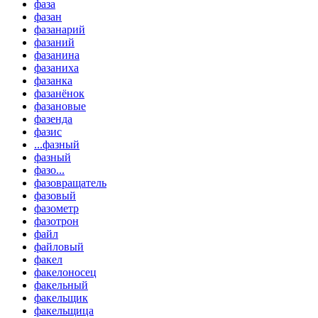
фаза
фазан
фазанарий
фазаний
фазанина
фазаниха
фазанка
фазанёнок
фазановые
фазенда
фазис
...фазный
фазный
фазо...
фазовращатель
фазовый
фазометр
фазотрон
файл
файловый
факел
факелоносец
факельный
факельщик
факельщица