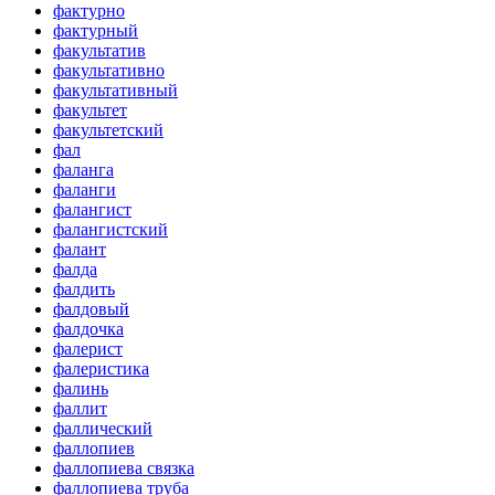
фактурно
фактурный
факультатив
факультативно
факультативный
факультет
факультетский
фал
фаланга
фаланги
фалангист
фалангистский
фалант
фалда
фалдить
фалдовый
фалдочка
фалерист
фалеристика
фалинь
фаллит
фаллический
фаллопиев
фаллопиева связка
фаллопиева труба