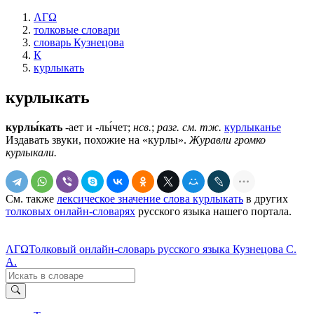
ΛΓΩ
толковые словари
словарь Кузнецова
К
курлыкать
курлыкать
курлы́кать
-ает и -лы́чет;
нсв.
;
разг.
см. тж.
курлыканье
Издавать звуки, похожие на «курлы».
Журавли громко
курлыкали.
См. также
лексическое значение слова курлыкать
в других
толковых онлайн-словарях
русского языка нашего портала.
ΛΓΩ
Толковый онлайн-словарь русского языка Кузнецова С.
А.