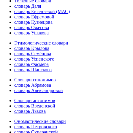
Толковые словари
словарь Даля
словарь Евгеньевой (МАС)
словарь Ефремовой
словарь Кузнецова
словарь Ожегова
словарь Ушакова
Этимологические словари
словарь Крылова
словарь Семёнова
словарь Успенского
словарь Фасмера
словарь Шанского
Словари синонимов
словарь Абрамова
словарь Александровой
Словари антонимов
словарь Введенской
словарь Львова
Ономастические словари
словарь Петровского
словарь Суперанской