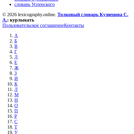
словарь Успенского
© 2026 lexicography.online.
Толковый словарь Кузнецова С.
А.
:
курлыкать
Пользовательское соглашение
Контакты
А
Б
В
Г
Д
Е
Ж
З
И
К
Л
М
Н
О
П
Р
С
Т
У