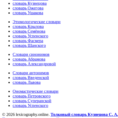
словарь Кузнецова
словарь Ожегова
словарь Ушакова
Этимологические словари
словарь Крылова
словарь Семёнова
словарь Успенского
словарь Фасмера
словарь Шанского
Словари синонимов
словарь Абрамова
словарь Александровой
Словари антонимов
словарь Введенской
словарь Львова
Ономастические словари
словарь Петровского
словарь Суперанской
словарь Успенского
© 2026 lexicography.online.
Толковый словарь Кузнецова С. А