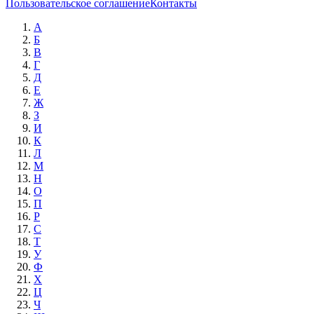
Пользовательское соглашение
Контакты
А
Б
В
Г
Д
Е
Ж
З
И
К
Л
М
Н
О
П
Р
С
Т
У
Ф
Х
Ц
Ч