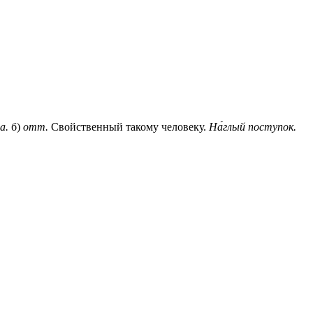
а.
б)
отт.
Свойственный такому человеку.
На́глый поступок.