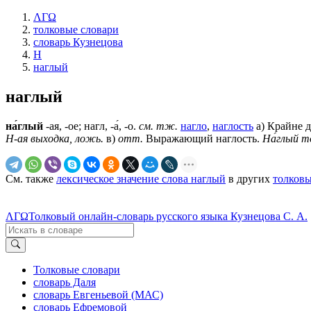
ΛΓΩ
толковые словари
словарь Кузнецова
Н
наглый
наглый
на́глый
-ая, -ое; нагл, -а́, -о.
см. тж.
нагло
,
наглость
а) Крайне 
Н-ая выходка, ложь.
в)
отт.
Выражающий наглость.
На́глый т
См. также
лексическое значение слова наглый
в других
толковы
ΛΓΩ
Толковый онлайн-словарь русского языка Кузнецова С. А.
Толковые словари
словарь Даля
словарь Евгеньевой (МАС)
словарь Ефремовой