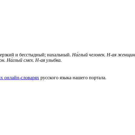
дерзкий и бесстыдный; нахальный.
На́глый человек.
Н-ая женщин
он.
На́глый смех.
Н-ая улыбка.
х онлайн-словарях
русского языка нашего портала.