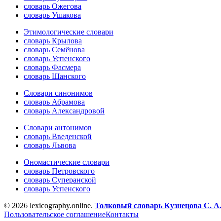
словарь Ожегова
словарь Ушакова
Этимологические словари
словарь Крылова
словарь Семёнова
словарь Успенского
словарь Фасмера
словарь Шанского
Словари синонимов
словарь Абрамова
словарь Александровой
Словари антонимов
словарь Введенской
словарь Львова
Ономастические словари
словарь Петровского
словарь Суперанской
словарь Успенского
© 2026 lexicography.online.
Толковый словарь Кузнецова С. А
Пользовательское соглашение
Контакты