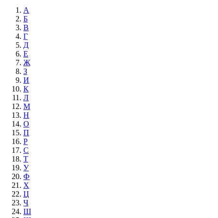
А
Б
В
Г
Д
Е
Ж
З
И
К
Л
М
Н
О
П
Р
С
Т
У
Ф
Х
Ц
Ч
Ш