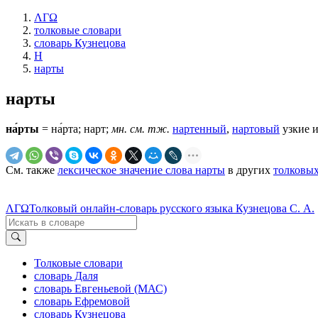
ΛΓΩ
толковые словари
словарь Кузнецова
Н
нарты
нарты
на́рты
= на́рта; нарт;
мн.
см. тж.
нартенный
,
нартовый
узкие и
См. также
лексическое значение слова нарты
в других
толковых
ΛΓΩ
Толковый онлайн-словарь русского языка Кузнецова С. А.
Толковые словари
словарь Даля
словарь Евгеньевой (МАС)
словарь Ефремовой
словарь Кузнецова