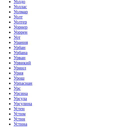
Уолдо
Уоллас
Уолмар
Уолт
Уолтер
Уорнер
Уоррен
Уот
Урания
Урбан
Урбана
Урван
Урвикий
Уриил
Урия
Урош
Урпасиан
Урс
Урсина
Урсула
Урсулина
Устен
Устим
Устин
Устина