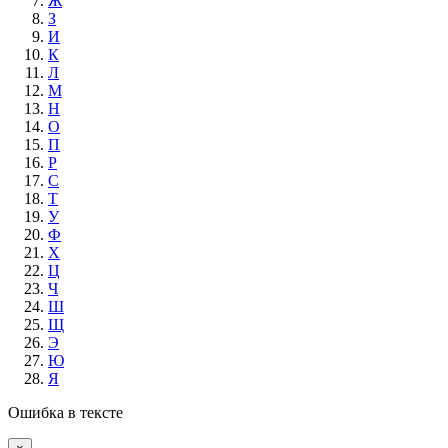
Ж
З
И
К
Л
М
Н
О
П
Р
С
Т
У
Ф
Х
Ц
Ч
Ш
Щ
Э
Ю
Я
Ошибка в тексте