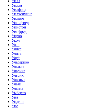
Уилл
Уилла
Уилфред
Уилхелмина
Уильям
Уинифред
Уинстон
Уинфред
Уирко
Укол
Улав
Улисс
Улита
Улуф
Ульдерико
Ульман
Ульрика
Ульрих
Ультима
Ульян
Ульяна
Умберто
Уна
Ундина
Уно