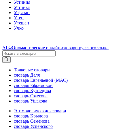
Устиния
Устинья
Усфазан
Утен
Утешан
Учко
ΛΓΩ
Ономастические онлайн-словари русского языка
Толковые словари
словарь Даля
словарь Евгеньевой (МАС)
словарь Ефремовой
словарь Кузнецова
словарь Ожегова
словарь Ушакова
Этимологические словари
словарь Крылова
словарь Семёнова
словарь Успенского