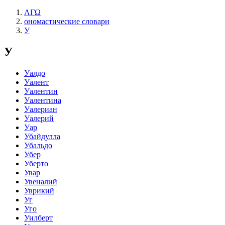
ΛΓΩ
ономастические словари
У
У
Уалдо
Уалент
Уалентин
Уалентина
Уалериан
Уалерий
Уар
Убайдулла
Убальдо
Убер
Уберто
Увар
Увеналий
Уврикий
Уг
Уго
Уилберт