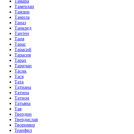
Тамара
Тамерлан
Тамзин
Тамила
Таназ
Танкред
Тантен
Таня
Тарас
Тарасий
Тарасия
Тарах
Таричан
Тасик
Тася
Тата
Татиана
Татина
Татион
Татьяна
Тая
Твердин
Твердислав
Творимир
Теанфил