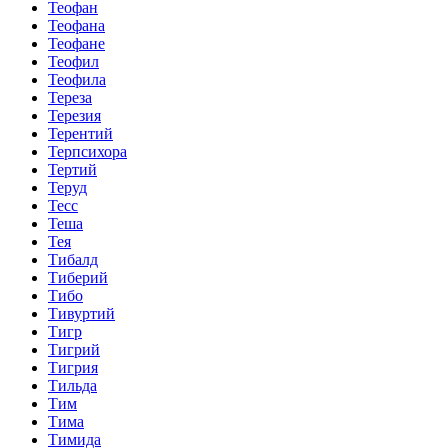
Теофан
Теофана
Теофане
Теофил
Теофила
Тереза
Терезия
Терентий
Терпсихора
Тертий
Теруд
Тесс
Теша
Тея
Тибалд
Тиберий
Тибо
Тивуртий
Тигр
Тигрий
Тигрия
Тильда
Тим
Тима
Тимида