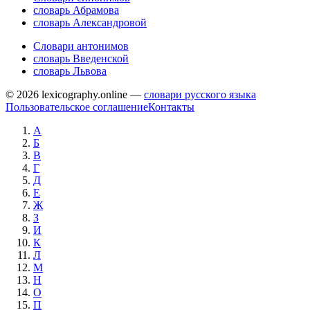
словарь Абрамова
словарь Александровой
Словари антонимов
словарь Введенской
словарь Львова
© 2026 lexicography.online —
словари русского языка
Пользовательское соглашение
Контакты
А
Б
В
Г
Д
Е
Ж
З
И
К
Л
М
Н
О
П