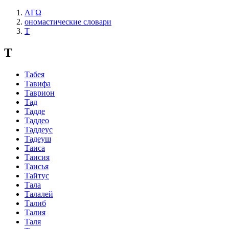
ΛΓΩ
ономастические словари
Т
Т
Табея
Тавифа
Таврион
Тад
Тадде
Таддео
Таддеус
Тадеуш
Таиса
Таисия
Таисья
Тайтус
Тала
Талалей
Талиб
Талия
Таля