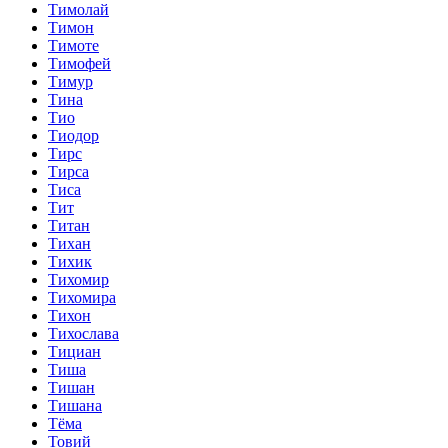
Тимолай
Тимон
Тимоте
Тимофей
Тимур
Тина
Тио
Тиодор
Тирс
Тирса
Тиса
Тит
Титан
Тихан
Тихик
Тихомир
Тихомира
Тихон
Тихослава
Тициан
Тиша
Тишан
Тишана
Тёма
Товий