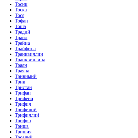
Тосик
Тоска
Тося
Тофан
Тоша
Традий
Траил
Трайна
Трайфина
Транквиллин
Транквиллина
Траян
Траяна
Тривимий
Трик
Тристан
Трифан
Трифена
Трифил
Трифилий
Трифиллий
Трифон
Триша
Тришия
Троадий