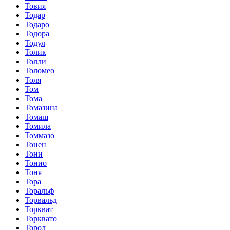
Товия
Тодар
Тодаро
Тодора
Тодул
Толик
Толли
Толомео
Толя
Том
Тома
Томазина
Томаш
Томила
Томмазо
Тонен
Тони
Тонио
Тоня
Тора
Торальф
Торвальд
Торкват
Торквато
Торол