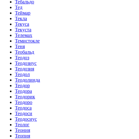
Тебальдо
Тед
Теймар
Текла
Текуса
Текуста
Телемах
Темистокле
Теня
Теобальд
Теодоз
Теодозиус
Теодозия
Теодол
Теодолинда
Теодор
Теодора
Теодорик
Теодоро
Теодоса
Теодоси
Теодосиус
Теолог
Теония
Теопия