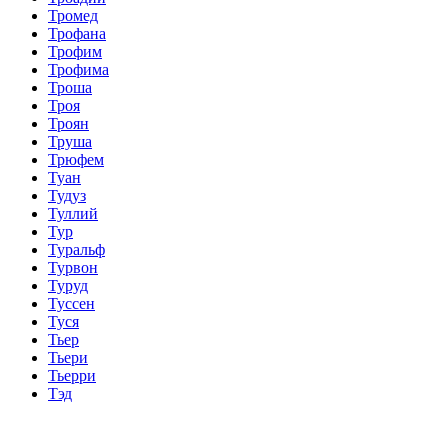
Тромед
Трофана
Трофим
Трофима
Троша
Троя
Троян
Труша
Трюфем
Туан
Тудуз
Туллий
Тур
Туральф
Турвон
Туруд
Туссен
Туся
Тьер
Тьери
Тьерри
Тэд