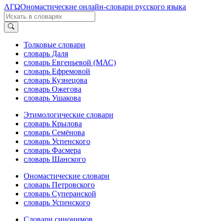
ΛΓΩ
Ономастические онлайн-словари русского языка
Толковые словари
словарь Даля
словарь Евгеньевой (МАС)
словарь Ефремовой
словарь Кузнецова
словарь Ожегова
словарь Ушакова
Этимологические словари
словарь Крылова
словарь Семёнова
словарь Успенского
словарь Фасмера
словарь Шанского
Ономастические словари
словарь Петровского
словарь Суперанской
словарь Успенского
Словари синонимов