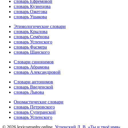
словарь Ефремовой
словарь Кузнецова
словарь Ожегова
словарь Ушакова
Этимологические словари
словарь Крылова
словарь Семёнова
словарь Успенского
словарь Фасмера
словарь Шанского
Словари синонимов
словарь Абрамова
словарь Александровой
Словари антонимов
словарь Введенской
словарь Львова
Ономастические словари
словарь Петровского
словарь Суперанской
словарь Успенского
© 2026 lexicography.online.
Успенский Л. В. «Ты и твоё имя»