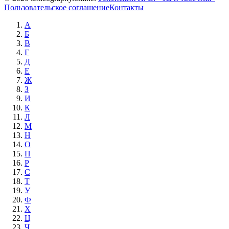
Пользовательское соглашение
Контакты
А
Б
В
Г
Д
Е
Ж
З
И
К
Л
М
Н
О
П
Р
С
Т
У
Ф
Х
Ц
Ч