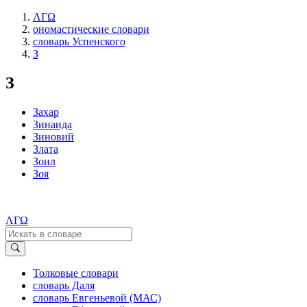
ΛΓΩ
ономастические словари
словарь Успенского
З
З
Захар
Зинаида
Зиновий
Злата
Зоил
Зоя
ΛΓΩ
Толковые словари
словарь Даля
словарь Евгеньевой (МАС)