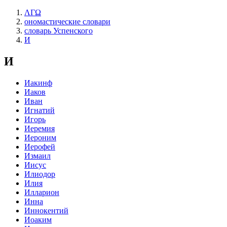
ΛΓΩ
ономастические словари
словарь Успенского
И
И
Иакинф
Иаков
Иван
Игнатий
Игорь
Иеремия
Иероним
Иерофей
Измаил
Иисус
Илиодор
Илия
Илларион
Инна
Иннокентий
Иоаким