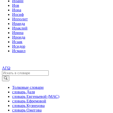
Иоанн
Иов
Иона
Иосиф
Ипполит
Ираида
Ираклий
Ирина
Ироида
Исаак
Исидор
Исмаил
ΛΓΩ
Толковые словари
словарь Даля
словарь Евгеньевой (МАС)
словарь Ефремовой
словарь Кузнецова
словарь Ожегова