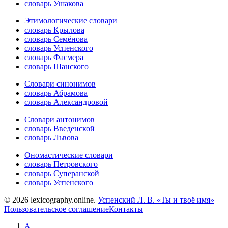
словарь Ушакова
Этимологические словари
словарь Крылова
словарь Семёнова
словарь Успенского
словарь Фасмера
словарь Шанского
Словари синонимов
словарь Абрамова
словарь Александровой
Словари антонимов
словарь Введенской
словарь Львова
Ономастические словари
словарь Петровского
словарь Суперанской
словарь Успенского
© 2026 lexicography.online.
Успенский Л. В. «Ты и твоё имя»
Пользовательское соглашение
Контакты
А