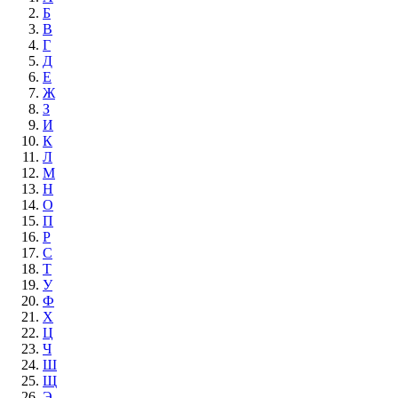
Б
В
Г
Д
Е
Ж
З
И
К
Л
М
Н
О
П
Р
С
Т
У
Ф
Х
Ц
Ч
Ш
Щ
Э