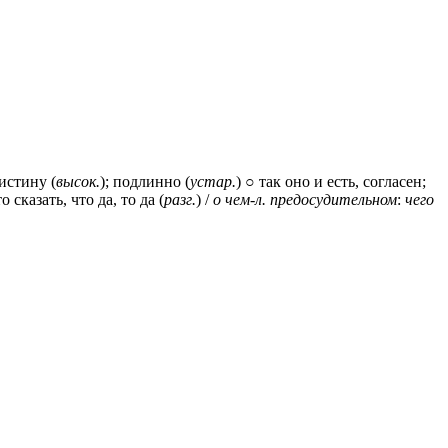
оистину (
высок.
); подлинно (
устар.
) ○ так оно и есть, согласен;
 сказать, что да, то да (
разг.
) /
о
чем
-л. предосудительном
:
чего