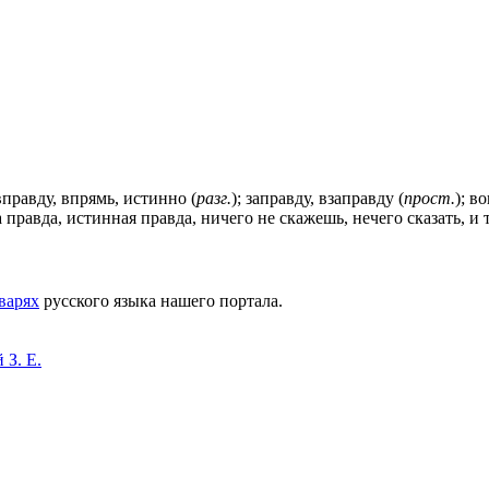
вправду, впрямь, истинно (
разг.
); заправду, взаправду (
прост.
); в
 правда, истинная правда, ничего не скажешь, нечего сказать, и то
варях
русского языка нашего портала.
 З. Е.