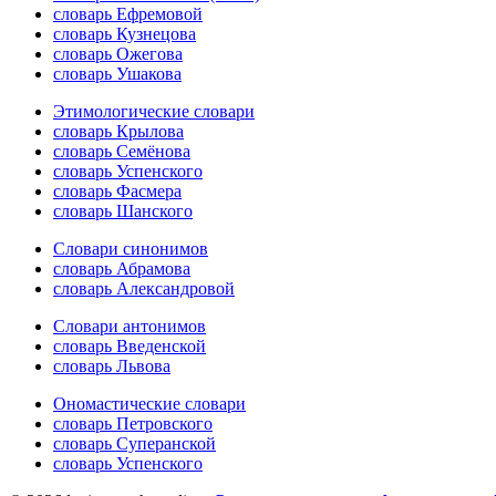
словарь Ефремовой
словарь Кузнецова
словарь Ожегова
словарь Ушакова
Этимологические словари
словарь Крылова
словарь Семёнова
словарь Успенского
словарь Фасмера
словарь Шанского
Словари синонимов
словарь Абрамова
словарь Александровой
Словари антонимов
словарь Введенской
словарь Львова
Ономастические словари
словарь Петровского
словарь Суперанской
словарь Успенского