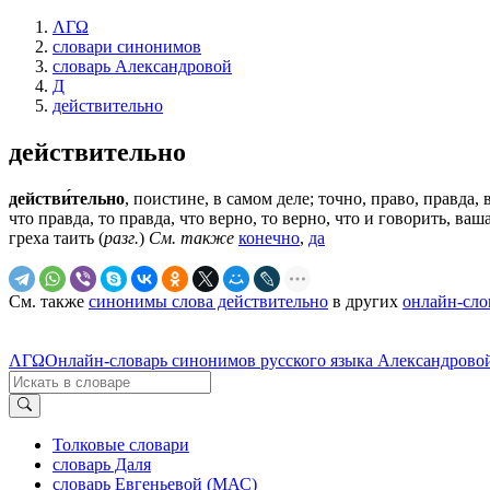
ΛΓΩ
словари синонимов
словарь Александровой
Д
действительно
действительно
действи́тельно
, поистине, в самом деле; точно, право, правда, 
что правда, то правда, что верно, то верно, что и говорить, ваша
греха таить (
разг.
)
См. также
конечно
,
да
См. также
синонимы слова действительно
в других
онлайн-сло
ΛΓΩ
Онлайн-словарь синонимов русского языка Александровой
Толковые словари
словарь Даля
словарь Евгеньевой (МАС)