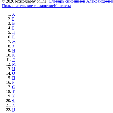
© 2026 lexicography.online.
Словарь синонимов Александровой
Пользовательское соглашение
Контакты
А
Б
В
Г
Д
Е
Ж
З
И
К
Л
М
Н
О
П
Р
С
Т
У
Ф
Х
Ц