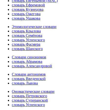
словарь Евгеньевой (МАС)
словарь Ефремовой
словарь Кузнецова
словарь Ожегова
словарь Ушакова
Этимологические словари
словарь Крылова
словарь Семёнова
словарь Успенского
словарь Фасмера
словарь Шанского
Словари синонимов
словарь Абрамова
словарь Александровой
Словари антонимов
словарь Введенской
словарь Львова
Ономастические словари
словарь Петровского
словарь Суперанской
словарь Успенского