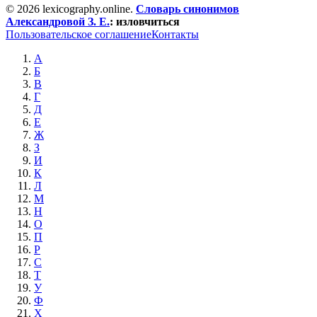
© 2026 lexicography.online.
Словарь синонимов
Александровой З. Е.
:
изловчиться
Пользовательское соглашение
Контакты
А
Б
В
Г
Д
Е
Ж
З
И
К
Л
М
Н
О
П
Р
С
Т
У
Ф
Х