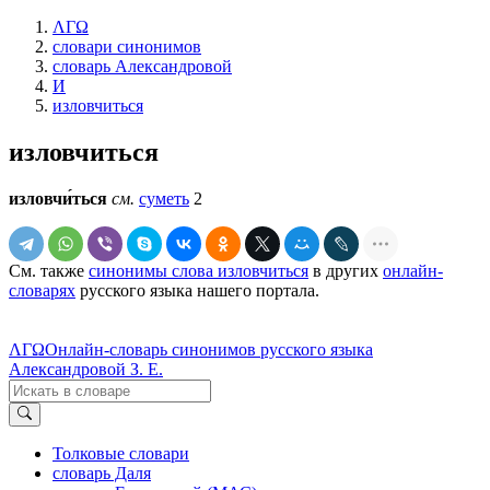
ΛΓΩ
словари синонимов
словарь Александровой
И
изловчиться
изловчиться
изловчи́ться
см.
суметь
2
См. также
синонимы слова изловчиться
в других
онлайн-
словарях
русского языка нашего портала.
ΛΓΩ
Онлайн-словарь синонимов русского языка
Александровой З. Е.
Толковые словари
словарь Даля