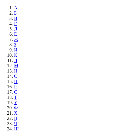
А
Б
В
Г
Д
Е
Ж
З
И
К
Л
М
Н
О
П
Р
С
Т
У
Ф
Х
Ц
Ч
Ш