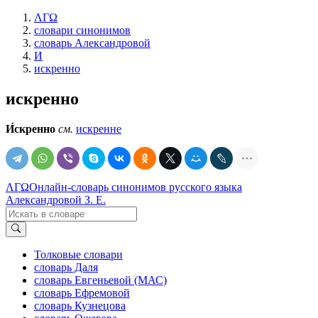
ΛΓΩ
словари синонимов
словарь Александровой
И
искренно
искренно
И́скренно
см.
искренне
ΛΓΩ
Онлайн-словарь синонимов русского языка
Александровой З. Е.
Толковые словари
словарь Даля
словарь Евгеньевой (МАС)
словарь Ефремовой
словарь Кузнецова