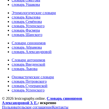
словарь Ожегова
словарь Ушакова
Этимологические словари
словарь Крылова
словарь Семёнова
словарь Успенского
словарь Фасмера
словарь Шанского
Словари синонимов
словарь Абрамова
словарь Александровой
Словари антонимов
словарь Введенской
словарь Львова
Ономастические словари
словарь Петровского
словарь Суперанской
словарь Успенского
© 2026 lexicography.online.
Словарь синонимов
Александровой З. Е.
:
искренно
Пользовательское соглашение
Контакты