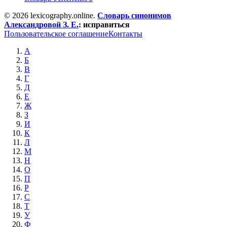
© 2026 lexicography.online.
Словарь синонимов
Александровой З. Е.
:
исправиться
Пользовательское соглашение
Контакты
А
Б
В
Г
Д
Е
Ж
З
И
К
Л
М
Н
О
П
Р
С
Т
У
Ф