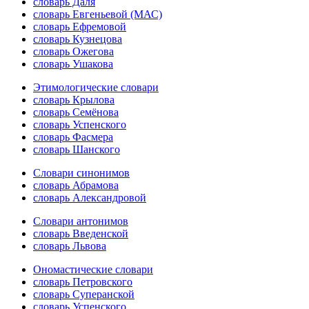
словарь Даля
словарь Евгеньевой (МАС)
словарь Ефремовой
словарь Кузнецова
словарь Ожегова
словарь Ушакова
Этимологические словари
словарь Крылова
словарь Семёнова
словарь Успенского
словарь Фасмера
словарь Шанского
Словари синонимов
словарь Абрамова
словарь Александровой
Словари антонимов
словарь Введенской
словарь Львова
Ономастические словари
словарь Петровского
словарь Суперанской
словарь Успенского