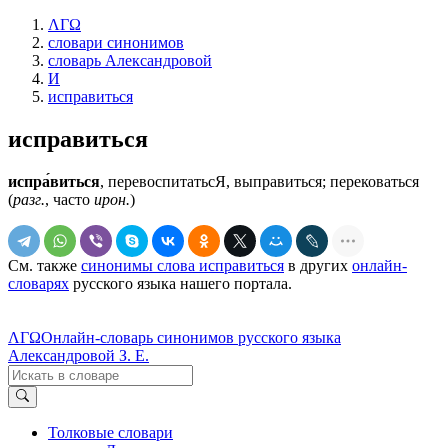
ΛΓΩ
словари синонимов
словарь Александровой
И
исправиться
исправиться
испра́виться
, перевоспитатьсЯ, выправиться; перековаться
(
разг.
, часто
ирон.
)
См. также
синонимы слова исправиться
в других
онлайн-
словарях
русского языка нашего портала.
ΛΓΩ
Онлайн-словарь синонимов русского языка
Александровой З. Е.
Толковые словари