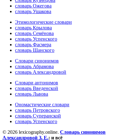
словарь Кузнецова
словарь Ожегова
словарь Ушакова
Этимологические словари
словарь Крылова
словарь Семёнова
словарь Успенского
словарь Фасмера
словарь Шанского
Словари синонимов
словарь Абрамова
словарь Александровой
Словари антонимов
словарь Введенской
словарь Львова
Ономастические словари
словарь Петровского
словарь Суперанской
словарь Успенского
© 2026 lexicography.online.
Словарь синонимов
Александровой З. Е.
:
и всё