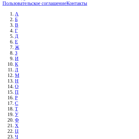
Пользовательское соглашение
Контакты
А
Б
В
Г
Д
Е
Ж
З
И
К
Л
М
Н
О
П
Р
С
Т
У
Ф
Х
Ц
Ч