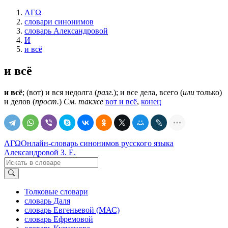
ΛΓΩ
словари синонимов
словарь Александровой
И
и всё
и всё
и всё
; (вот) и вся недолга (
разг.
); и все дела, всего (
или
только)
и делов (
прост.
)
См. также
вот и всё
,
конец
ΛΓΩ
Онлайн-словарь синонимов русского языка
Александровой З. Е.
Толковые словари
словарь Даля
словарь Евгеньевой (МАС)
словарь Ефремовой