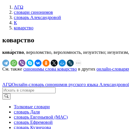
ΛΓΩ
словари синонимов
словарь Александровой
К
коварство
коварство
кова́рство
, вероломство, вероломность, иезуитство; иезуитизм
См. также
синонимы слова коварство
в других
онлайн-словаря
ΛΓΩ
Онлайн-словарь синонимов русского языка Александровой
Толковые словари
словарь Даля
словарь Евгеньевой (МАС)
словарь Ефремовой
словарь Кузнецова