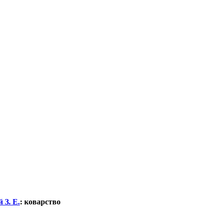
 З. Е.
:
коварство