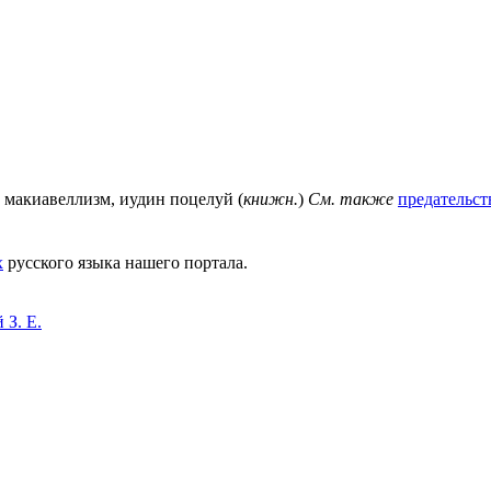
, макиавеллизм, иудин поцелуй (
книжн.
)
См. также
предательст
х
русского языка нашего портала.
 З. Е.