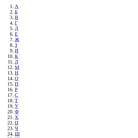
А
Б
В
Г
Д
Е
Ж
З
И
К
Л
М
Н
О
П
Р
С
Т
У
Ф
Х
Ц
Ч
Ш