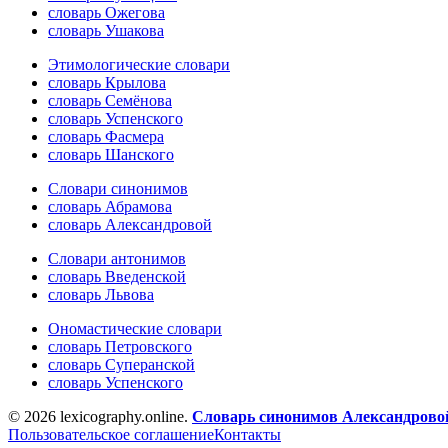
словарь Ожегова
словарь Ушакова
Этимологические словари
словарь Крылова
словарь Семёнова
словарь Успенского
словарь Фасмера
словарь Шанского
Словари синонимов
словарь Абрамова
словарь Александровой
Словари антонимов
словарь Введенской
словарь Львова
Ономастические словари
словарь Петровского
словарь Суперанской
словарь Успенского
© 2026 lexicography.online.
Словарь синонимов Александровой
Пользовательское соглашение
Контакты