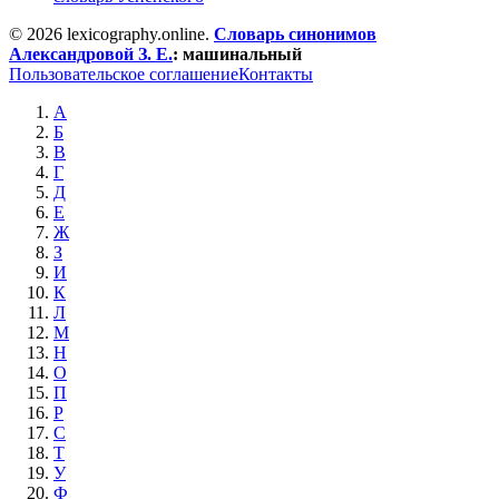
© 2026 lexicography.online.
Словарь синонимов
Александровой З. Е.
:
машинальный
Пользовательское соглашение
Контакты
А
Б
В
Г
Д
Е
Ж
З
И
К
Л
М
Н
О
П
Р
С
Т
У
Ф