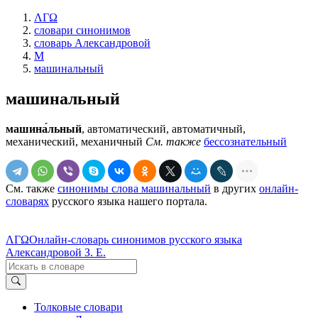
ΛΓΩ
словари синонимов
словарь Александровой
М
машинальный
машинальный
машина́льный
, автоматический, автоматичный,
механический, механичный
См. также
бессознательный
См. также
синонимы слова машинальный
в других
онлайн-
словарях
русского языка нашего портала.
ΛΓΩ
Онлайн-словарь синонимов русского языка
Александровой З. Е.
Толковые словари