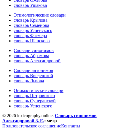
словарь Ожегова
словарь Ушакова
Этимологические словари
словарь Крылова
словарь Семёнова
словарь Успенского
словарь Фасмера
словарь Шанского
Словари синонимов
словарь Абрамова
словарь Александровой
Словари антонимов
словарь Введенской
словарь Львова
Ономастические словари
словарь Петровского
словарь Суперанской
словарь Успенского
© 2026 lexicography.online.
Словарь синонимов
Александровой З. Е.
:
метр
Пользовательское соглашение
Контакты