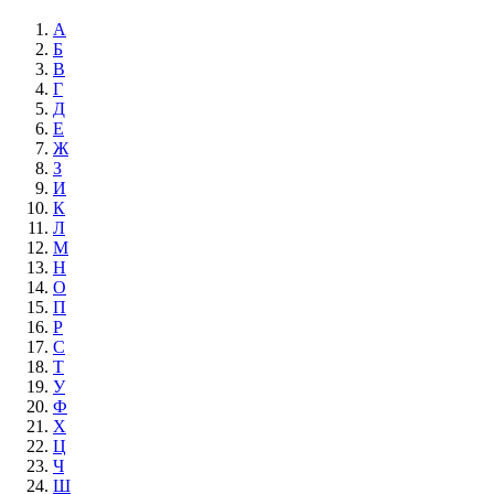
А
Б
В
Г
Д
Е
Ж
З
И
К
Л
М
Н
О
П
Р
С
Т
У
Ф
Х
Ц
Ч
Ш