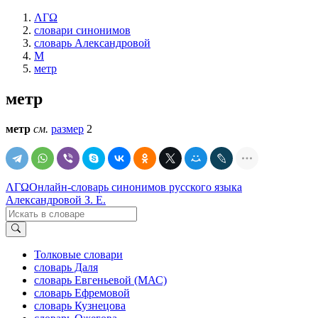
ΛΓΩ
словари синонимов
словарь Александровой
М
метр
метр
метр
см.
размер
2
ΛΓΩ
Онлайн-словарь синонимов русского языка
Александровой З. Е.
Толковые словари
словарь Даля
словарь Евгеньевой (МАС)
словарь Ефремовой
словарь Кузнецова