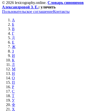
© 2026 lexicography.online.
Словарь синонимов
Александровой З. Е.
:
уличить
Пользовательское соглашение
Контакты
А
Б
В
Г
Д
Е
Ж
З
И
К
Л
М
Н
О
П
Р
С
Т
У
Ф
Х