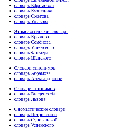
словарь Евгеньевой (МАС)
словарь Ефремовой
словарь Кузнецова
словарь Ожегова
словарь Ушакова
Этимологические словари
словарь Крылова
словарь Семёнова
словарь Успенского
словарь Фасмера
словарь Шанского
Словари синонимов
словарь Абрамова
словарь Александровой
Словари антонимов
словарь Введенской
словарь Львова
Ономастические словари
словарь Петровского
словарь Суперанской
словарь Успенского