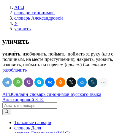
ΛΓΩ
словари синонимов
словарь Александровой
У
уличить
уличить
уличи́ть
, изобличить, поймать, поймать за руку (
или
с
поличным, на месте преступления); накрыть, уловить,
изловить, поймать на горячем (
прост.
)
См. также
разоблачить
ΛΓΩ
Онлайн-словарь синонимов русского языка
Александровой З. Е.
Толковые словари
словарь Даля