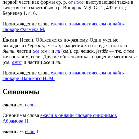
первой части как формы ср. р. от
и́же
, выступающей также в
качестве союза «чтобы»; ср. Вондрак, Vgl. Gr. 2, 492 и сл.;
Бернекер 1, 416.
Происхождение слова
ежели в этимологическом онлайн-
словаре Фасмера М.
Е́жели
. Искон. Объясняется по-разному. Одни ученые
выводят из *
е(есть)-же-ли
, сращения 3-го л. ед. ч. глагола
быть
, частиц
же
(см.) и
ли
(см.), ср. чешск.
jestlže
— тж. с тем
же составом, если. Другие объясняют как сращение местоим.
е
(см.
еже
) и частиц
же
и
ли
.
Происхождение слова
ежели в этимологическом онлайн-
словаре Шанского Н. М.
Синонимы
ежели
см.
если
.
Синонимы слова
ежели в онлайн-словаре синонимов
Абрамова Н.
е́жели
см.
если
1