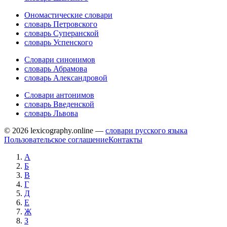
Ономастические словари
словарь Петровского
словарь Суперанской
словарь Успенского
Словари синонимов
словарь Абрамова
словарь Александровой
Словари антонимов
словарь Введенской
словарь Львова
© 2026 lexicography.online —
словари русского языка
Пользовательское соглашение
Контакты
А
Б
В
Г
Д
Е
Ж
З