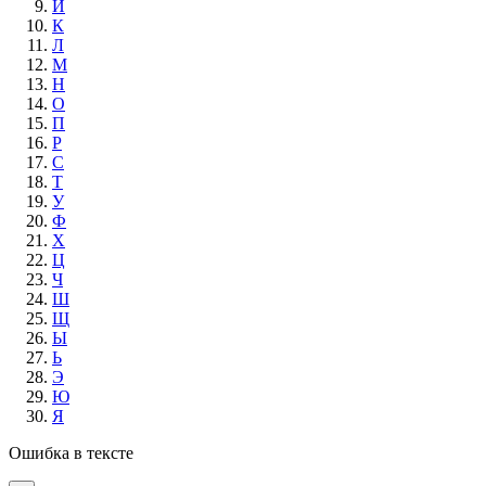
И
К
Л
М
Н
О
П
Р
С
Т
У
Ф
Х
Ц
Ч
Ш
Щ
Ы
Ь
Э
Ю
Я
Ошибка в тексте