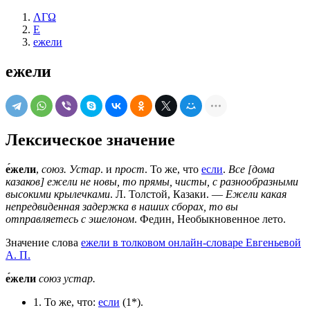
ΛΓΩ
Е
ежели
ежели
Лексическое значение
е́жели
,
союз. Устар
. и
прост
. То же, что
если
.
Все [дома
казаков] ежели не новы, то прямы, чисты, с разнообразными
высокими крылечками
. Л. Толстой, Казаки. —
Ежели какая
непредвиденная задержка в наших сборах, то вы
отправляетесь с эшелоном
. Федин, Необыкновенное лето.
Значение слова
ежели в толковом онлайн-словаре Евгеньевой
А. П.
е́жели
союз
устар.
1. То же, что:
если
(1*).