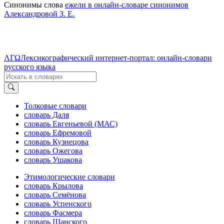
Синонимы слова
ежели в онлайн-словаре синонимов
Александровой З. Е.
ΛΓΩ
Лексикографический интернет-портал: онлайн-словари
русского языка
Толковые словари
словарь Даля
словарь Евгеньевой (МАС)
словарь Ефремовой
словарь Кузнецова
словарь Ожегова
словарь Ушакова
Этимологические словари
словарь Крылова
словарь Семёнова
словарь Успенского
словарь Фасмера
словарь Шанского