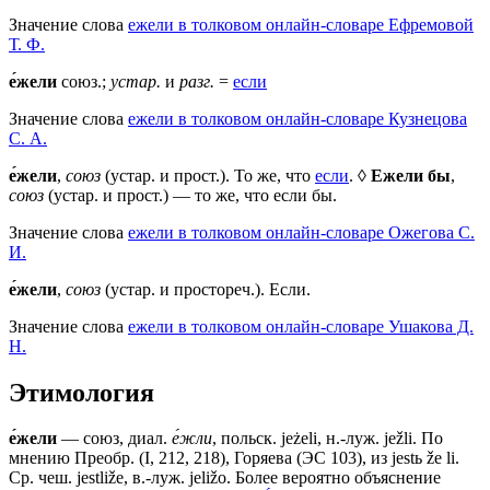
Значение слова
ежели в толковом онлайн-словаре Ефремовой
Т. Ф.
е́жели
союз.;
устар.
и
разг.
=
если
Значение слова
ежели в толковом онлайн-словаре Кузнецова
С. А.
е́жели
,
союз
(устар. и прост.). То же, что
если
. ◊
Ежели бы
,
союз
(устар. и прост.) — то же, что если бы.
Значение слова
ежели в толковом онлайн-словаре Ожегова C.
И.
е́жели
,
союз
(устар. и простореч.). Если.
Значение слова
ежели в толковом онлайн-словаре Ушакова Д.
Н.
Этимология
е́жели
— союз, диал.
е́жли
, польск. jeżeli, н.-луж. ježli. По
мнению Преобр. (I, 212, 218), Горяева (ЭС 103), из jestь že li.
Ср. чеш. jestliže, в.-луж. jeližo. Более вероятно объяснение