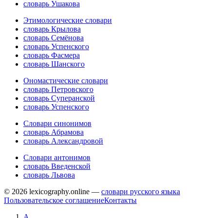
словарь Ушакова
Этимологические словари
словарь Крылова
словарь Семёнова
словарь Успенского
словарь Фасмера
словарь Шанского
Ономастические словари
словарь Петровского
словарь Суперанской
словарь Успенского
Словари синонимов
словарь Абрамова
словарь Александровой
Словари антонимов
словарь Введенской
словарь Львова
© 2026 lexicography.online —
словари русского языка
Пользовательское соглашение
Контакты
А