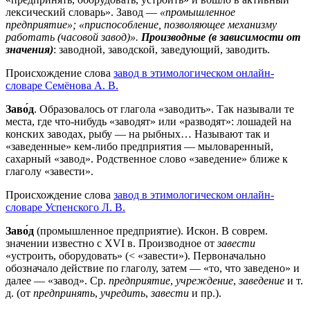
лексический словарь». Завод —
«промышленное
предприятие»; «приспособление, позволяющее механизму
работать (часовой завод)».
Производные (в зависимости от
значения)
: заводной, заводской, заведующий, заводить.
Происхождение слова
завод в этимологическом онлайн-
словаре Семёнова А. В.
Заво́д
. Образовалось от глагола «заводить». Так называли те
места, где что-нибудь «заводят» или «разводят»: лошадей на
конских заводах, рыбу — на рыбных… Называют так и
«заведенные» кем-либо предприятия — мыловаренный,
сахарный «завод». Родственное слово «заведение» ближе к
глаголу «завести».
Происхождение слова
завод в этимологическом онлайн-
словаре Успенского Л. В.
Заво́д
(промышленное предприятие). Искон. В соврем.
значении известно с XVI в. Производное от
завести
«устроить, оборудовать» (< «завести»). Первоначально
обозначало действие по глаголу, затем — «то, что заведено» и
далее — «завод». Ср.
предприятие
,
учреждение
,
заведение
и т.
д. (от
предпринять
,
учредить
,
завести
и пр.).