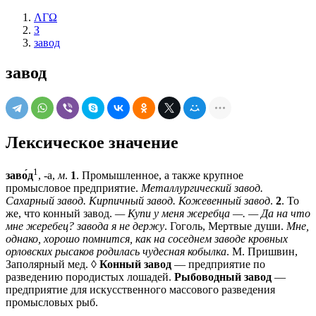
ΛΓΩ
З
завод
завод
Лексическое значение
1
заво́д
, -а,
м
.
1
. Промышленное, а также крупное
промысловое предприятие.
Металлургический завод.
Сахарный завод. Кирпичный завод. Кожевенный завод
.
2
. То
же, что конный завод.
— Купи у меня жеребца —. — Да на что
мне жеребец? завода я не держу
. Гоголь, Мертвые души.
Мне,
однако, хорошо помнится, как на соседнем заводе кровных
орловских рысаков родилась чудесная кобылка
. М. Пришвин,
Заполярный мед. ◊
Конный завод
— предприятие по
разведению породистых лошадей.
Рыбоводный завод
—
предприятие для искусственного массового разведения
промысловых рыб.