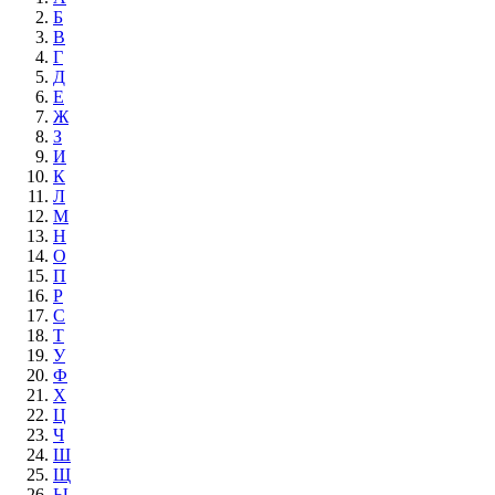
Б
В
Г
Д
Е
Ж
З
И
К
Л
М
Н
О
П
Р
С
Т
У
Ф
Х
Ц
Ч
Ш
Щ
Ы