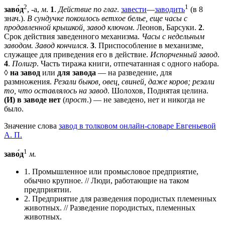
2
1
заво́д
, -а,
м
.
1
.
Действие по глаг
.
завести
—
заводить
(в 8
знач.).
В сундучке покоилось ветхое белье, еще часы с
продавленной крышкой, завод ключом
. Леонов, Барсуки.
2
.
Срок действия заведенного механизма.
Часы с недельным
заводом. Завод кончился
.
3
. Приспособление в механизме,
служащее для приведения его в действие.
Испорченный завод
.
4
.
Полигр
. Часть тиража книги, отпечатанная с одного набора.
◊
на завод
или
для завода
— на разведение, для
размножения.
Резали быков, овец, свиней, даже коров; резали
то, что оставлялось на завод
. Шолохов, Поднятая целина.
(И) в заводе нет
(
прост
.) — не заведено, нет и никогда не
было.
Значение слова
завод в толковом онлайн-словаре Евгеньевой
А. П.
1
заво́д
м.
1. Промышленное или промысловое предприятие,
обычно крупное. // Люди, работающие на таком
предприятии.
2. Предприятие для разведения породистых племенных
животных. // Разведение породистых, племенных
животных.