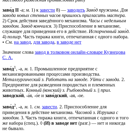
заво́д II
-а;
м.
1) к
завести
8) —
заводить
Заво́д пружины.
Для
завода новых стенных часов пришлось пригласить мастера.
2) Срок действия заведённого механизма.
Часы с недельным
заводом.
Заво́д кончился.
3) Приспособление в механизме,
служащее для приведения его в действие.
Испорченный заво́д.
4)
полигр.
Часть тиража книги, отпечатанная с одного набора.
•
См.
на завод
,
для завода
,
в заводе нет
Значение слова
завод в толковом онлайн-словаре Кузнецова
С. А.
1
заво́д
, -а,
м.
1. Промышленное предприятие с
механизированными процессами производства.
Металлургический з. Работать на заводе. Уйти с завода.
2.
Предприятие для разведения породистых и племенных
животных.
Конный (конский) з. Рыбоводный з.
||
прил.
заводско́й
, -а́я, -о́е и
заво́дский
, -ая, -ое.
2
заво́д
, -а,
м.
1.
см.
завести
. 2. Приспособление для
приведения в действие механизма.
Часовой з. Игрушка с
заводом.
3. Часть тиража книги, отпечатанная с одного и того
же набора (спец.). ◊
(И) в заводе нет
(разг.) — нет и никогда
не бывало.