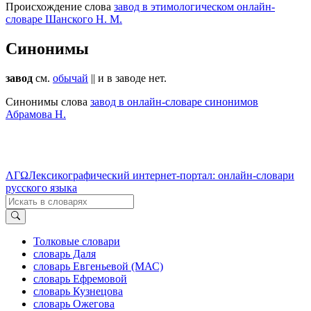
Происхождение слова
завод в этимологическом онлайн-
словаре Шанского Н. М.
Синонимы
завод
см.
обычай
|| и в заводе нет.
Синонимы слова
завод в онлайн-словаре синонимов
Абрамова Н.
ΛΓΩ
Лексикографический интернет-портал: онлайн-словари
русского языка
Толковые словари
словарь Даля
словарь Евгеньевой (МАС)
словарь Ефремовой
словарь Кузнецова
словарь Ожегова