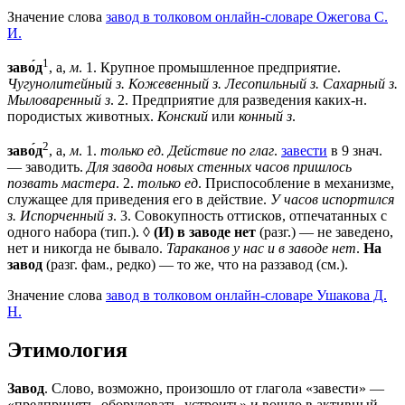
Значение слова
завод в толковом онлайн-словаре Ожегова C.
И.
1
заво́д
, а,
м
.
1
. Крупное промышленное предприятие.
Чугунолитейный з. Кожевенный з. Лесопильный з. Сахарный з.
Мыловаренный з
.
2
. Предприятие для разведения каких-н.
породистых животных.
Конский
или
конный з
.
2
заво́д
, а,
м
.
1
.
только ед. Действие по глаг
.
завести
в 9 знач.
— заводить.
Для завода новых стенных часов пришлось
позвать мастера
.
2
.
только ед
. Приспособление в механизме,
служащее для приведения его в действие.
У часов испортился
з. Испорченный з
.
3
. Совокупность оттисков, отпечатанных с
одного набора (тип.). ◊
(И) в заводе нет
(разг.) — не заведено,
нет и никогда не бывало.
Тараканов у нас и в заводе нет
.
На
завод
(разг. фам., редко) — то же, что на раззавод (см.).
Значение слова
завод в толковом онлайн-словаре Ушакова Д.
Н.
Этимология
Завод
. Слово, возможно, произошло от глагола «завести» —
«предпринять, оборудовать, устроить» и вошло в активный