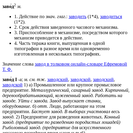
2
заво́д
м.
1. Действие по
знач.
глаг.
:
заводить
(1*4),
заводиться
(1*2).
2. Срок действия заведенного часового механизма.
3. Приспособление в механизме, посредством которого
механизм приводится в действие.
4. Часть тиража книги, выпущенная в одной
типографии в разное время или одновременно
изготовленная в нескольких типографиях.
Значение слова
завод в толковом онлайн-словаре Ефремовой
Т. Ф.
заво́д
I
-а;
м.
см. тж.
заводский
,
заводской
,
заводский
,
заводской
1) а) Промышленное или крупное промысловое
предприятие.
Металлургический, сахарный заво́д.
Кирпичный,
деревообрабатывающий, кожевенный заво́д.
Работать на
заводе.
Уйти с завода.
Заво́д выпускает станки,
оборудование.
б)
отт.
Люди, работающие на этом
предприятии.
Бастует заво́д.
В выборах участвовал весь
заво́д.
2) Предприятие для разведения животных.
Конный
заво́д. (предприятие по разведению породистых лошадей)
Рыболовный заво́д. (предприятие для искусственного
массового разведения промысловых рыб)