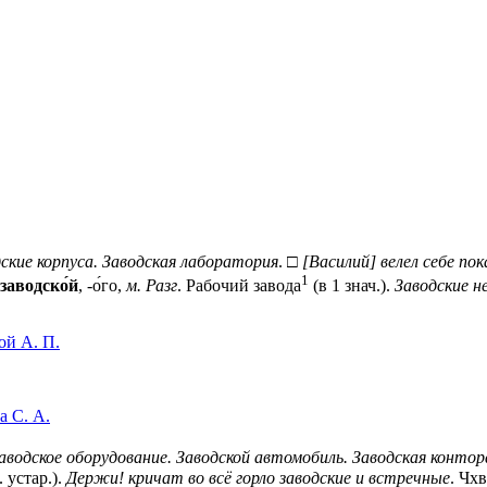
ские корпуса. Заводская лаборатория
. □
[Василий] велел себе по
1
заводско́й
, -о́го,
м. Разг
. Рабочий завода
(в 1 знач.).
Заводские н
ой А. П.
а С. А.
аводское оборудование. Заводской автомобиль. Заводская контор
 устар.).
Держи! кричат во всё горло заводские и встречные
. Чхв