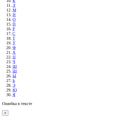
К
Л
М
Н
О
П
Р
С
Т
У
Ф
Х
Ц
Ч
Ш
Щ
Ы
Ь
Э
Ю
Я
Ошибка в тексте
×