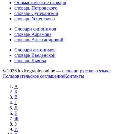
Ономастические словари
словарь Петровского
словарь Суперанской
словарь Успенского
Словари синонимов
словарь Абрамова
словарь Александровой
Словари антонимов
словарь Введенской
словарь Львова
© 2026 lexicography.online —
словари русского языка
Пользовательское соглашение
Контакты
А
Б
В
Г
Д
Е
Ж
З
И