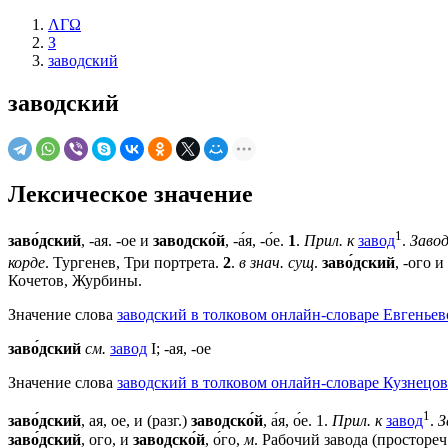
ΛΓΩ
З
заводский
заводский
Лексическое значение
1
заво́дский
, -ая. -ое и
заводско́й
, -а́я, -о́е.
1
.
Прил. к
завод
.
Завод
корде
. Тургенев, Три портрета.
2
.
в знач. сущ
.
заво́дский
, -ого и
Кочетов, Журбины.
Значение слова
заводский в толковом онлайн-словаре Евгеньев
заво́дский
см.
завод
I; -ая, -ое
Значение слова
заводский в толковом онлайн-словаре Кузнецов
1
заво́дский
, ая, ое, и (разг.)
заводско́й
, а́я, о́е.
1
.
Прил. к
завод
.
З
заво́дский
, ого, и
заводско́й
, о́го,
м
. Рабочий завода (простореч.