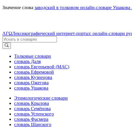
Значение слова
заводский в толковом онлайн-словаре Ушакова 
ΛΓΩ
Лексикографический интернет-портал: онлайн-словари ру
Толковые словари
словарь Даля
словарь Евгеньевой (МАС)
словарь Ефремовой
словарь Кузнецова
словарь Ожегова
словарь Ушакова
Этимологические словари
словарь Крылова
словарь Семёнова
словарь Успенского
словарь Фасмера
словарь Шанского