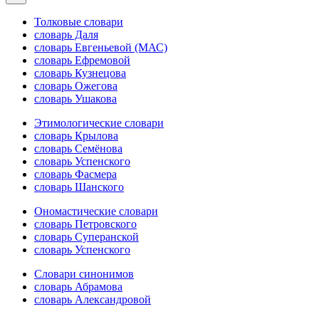
Толковые словари
словарь Даля
словарь Евгеньевой (МАС)
словарь Ефремовой
словарь Кузнецова
словарь Ожегова
словарь Ушакова
Этимологические словари
словарь Крылова
словарь Семёнова
словарь Успенского
словарь Фасмера
словарь Шанского
Ономастические словари
словарь Петровского
словарь Суперанской
словарь Успенского
Словари синонимов
словарь Абрамова
словарь Александровой