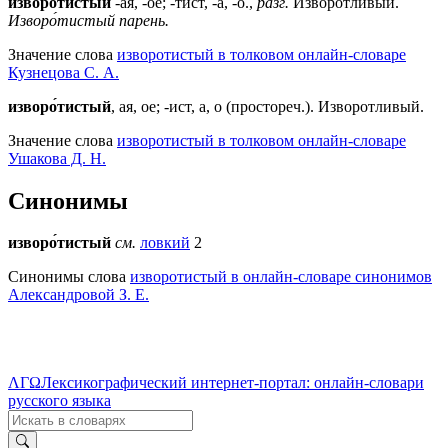
изворо́тистый
-ая, -ое; -тист, -а, -о.,
разг.
Изворотливый.
Изворо́тистый парень.
Значение слова
изворотистый в толковом онлайн-словаре
Кузнецова С. А.
изворо́тистый
, ая, ое; -ист, а, о (простореч.). Изворотливый.
Значение слова
изворотистый в толковом онлайн-словаре
Ушакова Д. Н.
Синонимы
изворо́тистый
см.
ловкий
2
Синонимы слова
изворотистый в онлайн-словаре синонимов
Александровой З. Е.
ΛΓΩ
Лексикографический интернет-портал: онлайн-словари
русского языка