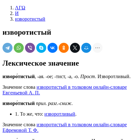
ΛΓΩ
И
изворотистый
изворотистый
Лексическое значение
изворо́тистый
, -ая. -ое; -тист, -а, -о.
Прост
. Изворотливый.
Значение слова
изворотистый в толковом онлайн-словаре
Евгеньевой А. П.
изворо́тистый
прил.
разг.-сниж.
1. То же, что:
изворотливый
.
Значение слова
изворотистый в толковом онлайн-словаре
Ефремовой Т. Ф.