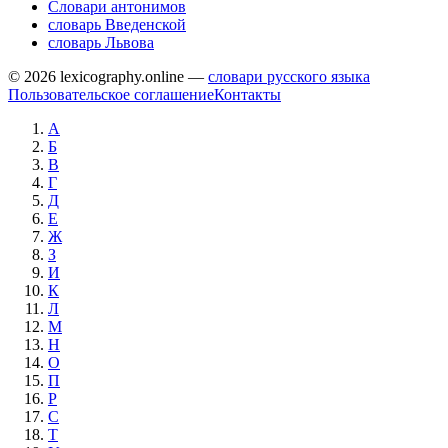
Словари антонимов
словарь Введенской
словарь Львова
© 2026 lexicography.online —
словари русского языка
Пользовательское соглашение
Контакты
А
Б
В
Г
Д
Е
Ж
З
И
К
Л
М
Н
О
П
Р
С
Т