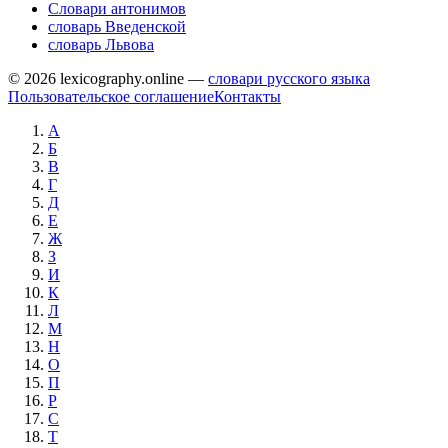
Словари антонимов
словарь Введенской
словарь Львова
© 2026 lexicography.online —
словари русского языка
Пользовательское соглашение
Контакты
А
Б
В
Г
Д
Е
Ж
З
И
К
Л
М
Н
О
П
Р
С
Т