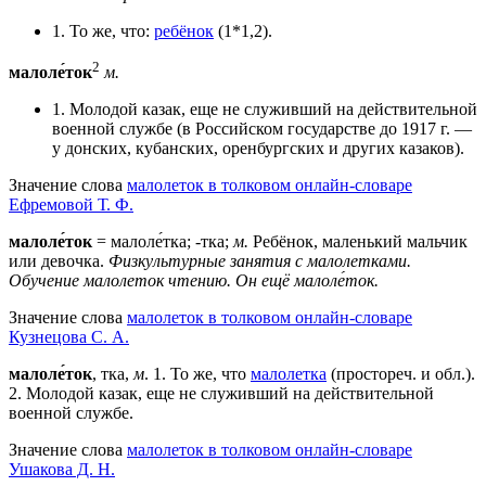
1. То же, что:
ребёнок
(1*1,2).
2
малоле́ток
м.
1. Молодой казак, еще не служивший на действительной
военной службе (в Российском государстве до 1917 г. —
у донских, кубанских, оренбургских и других казаков).
Значение слова
малолеток в толковом онлайн-словаре
Ефремовой Т. Ф.
малоле́ток
= малоле́тка; -тка;
м.
Ребёнок, маленький мальчик
или девочка.
Физкультурные занятия с малолетками.
Обучение малолеток чтению.
Он ещё малоле́ток.
Значение слова
малолеток в толковом онлайн-словаре
Кузнецова С. А.
малоле́ток
, тка,
м
.
1
. То же, что
малолетка
(простореч. и обл.).
2
. Молодой казак, еще не служивший на действительной
военной службе.
Значение слова
малолеток в толковом онлайн-словаре
Ушакова Д. Н.