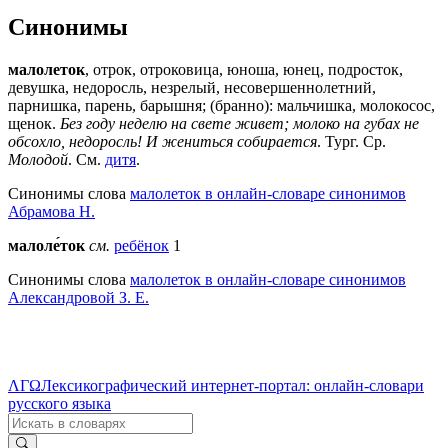
Синонимы
малолеток
, отрок, отроковица, юноша, юнец, подросток,
девушка, недоросль, незрелый, несовершеннолетний,
парнишка, парень, барышня; (бранно): мальчишка, молокосос,
щенок.
Без году неделю на свете живет; молоко на губах не
обсохло, недоросль! И жениться собирается
. Тург. Ср.
Молодой
. См.
дитя
.
Синонимы слова
малолеток в онлайн-словаре синонимов
Абрамова Н.
малоле́ток
см.
ребёнок
1
Синонимы слова
малолеток в онлайн-словаре синонимов
Александровой З. Е.
ΛΓΩ
Лексикографический интернет-портал: онлайн-словари
русского языка