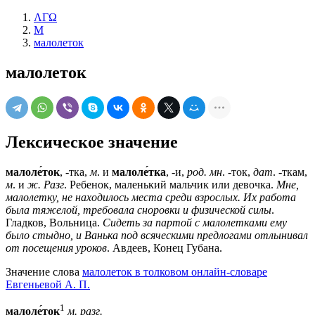
ΛΓΩ
М
малолеток
малолеток
Лексическое значение
малоле́ток
, -тка,
м
. и
малоле́тка
, -и,
род. мн
. -ток,
дат
. -ткам,
м
. и
ж. Разг
. Ребенок, маленький мальчик или девочка.
Мне,
малолетку, не находилось места среди взрослых. Их работа
была тяжелой, требовала сноровки и физической силы
.
Гладков, Вольница.
Сидеть за партой с малолетками ему
было стыдно, и Ванька под всяческими предлогами отлынивал
от посещения уроков
. Авдеев, Конец Губана.
Значение слова
малолеток в толковом онлайн-словаре
Евгеньевой А. П.
1
малоле́ток
м.
разг.