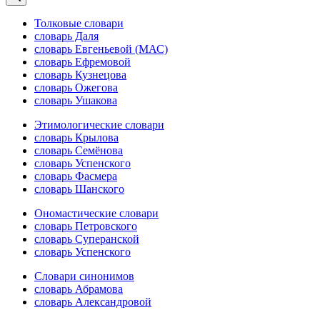
Толковые словари
словарь Даля
словарь Евгеньевой (МАС)
словарь Ефремовой
словарь Кузнецова
словарь Ожегова
словарь Ушакова
Этимологические словари
словарь Крылова
словарь Семёнова
словарь Успенского
словарь Фасмера
словарь Шанского
Ономастические словари
словарь Петровского
словарь Суперанской
словарь Успенского
Словари синонимов
словарь Абрамова
словарь Александровой