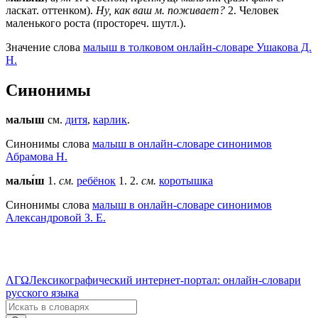
ласкат. оттенком).
Ну, как ваш м. поживает?
2
. Человек
маленького роста (простореч. шутл.).
Значение слова
малыш в толковом онлайн-словаре Ушакова Д.
Н.
Синонимы
малыш
см.
дитя
,
карлик
.
Синонимы слова
малыш в онлайн-словаре синонимов
Абрамова Н.
малы́ш
1.
см.
ребёнок
1. 2.
см.
коротышка
Синонимы слова
малыш в онлайн-словаре синонимов
Александровой З. Е.
ΛΓΩ
Лексикографический интернет-портал: онлайн-словари
русского языка