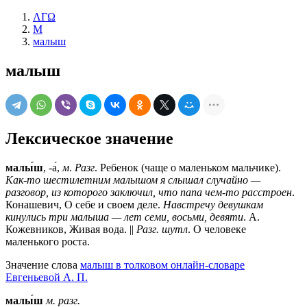
ΛΓΩ
М
малыш
малыш
Лексическое значение
малы́ш
, -а́,
м
.
Разг
. Ребенок (чаще о маленьком мальчике).
Как-то шестилетним малышом я слышал случайно —
разговор, из которого заключил, что папа чем-то расстроен
.
Конашевич, О себе и своем деле.
Навстречу девушкам
кинулись три малыша — лет семи, восьми, девяти
. А.
Кожевников, Живая вода. ||
Разг. шутл
. О человеке
маленького роста.
Значение слова
малыш в толковом онлайн-словаре
Евгеньевой А. П.
малы́ш
м.
разг.