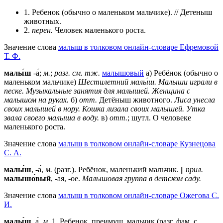
1. Ребенок (обычно о маленьком мальчике). // Детеныш
животных.
2.
перен.
Человек маленького роста.
Значение слова
малыш в толковом онлайн-словаре Ефремовой
Т. Ф.
малы́ш
-а́;
м.
;
разг.
см. тж.
малышовый
а) Ребёнок (обычно о
маленьком мальчике)
Шестилетний малы́ш.
Малыши играли в
песке.
Музыкальные занятия для малышей.
Женщина с
малышом на руках.
б)
отт.
Детёныш животного.
Лиса унесла
своих малышей в нору.
Кошка лизала своих малышей.
Утка
звала своего малыша в воду.
в)
отт.
; шутл. О человеке
маленького роста.
Значение слова
малыш в толковом онлайн-словаре Кузнецова
С. А.
малы́ш
, -а́,
м.
(разг.). Ребёнок, маленький мальчик. ||
прил.
малышо́вый
, -ая, -ое.
Малышовая группа в детском саду.
Значение слова
малыш в толковом онлайн-словаре Ожегова C.
И.
малы́ш
, а́,
м
.
1
. Ребенок, преимущ. мальчик (разг. фам. с.