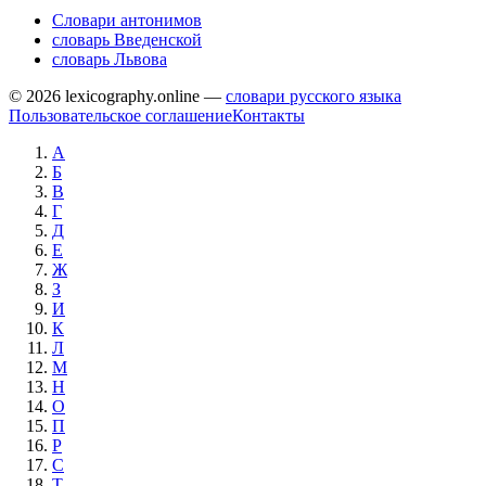
Словари антонимов
словарь Введенской
словарь Львова
© 2026 lexicography.online —
словари русского языка
Пользовательское соглашение
Контакты
А
Б
В
Г
Д
Е
Ж
З
И
К
Л
М
Н
О
П
Р
С
Т