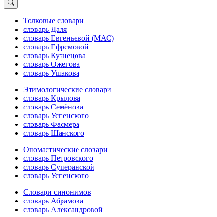
Толковые словари
словарь Даля
словарь Евгеньевой (МАС)
словарь Ефремовой
словарь Кузнецова
словарь Ожегова
словарь Ушакова
Этимологические словари
словарь Крылова
словарь Семёнова
словарь Успенского
словарь Фасмера
словарь Шанского
Ономастические словари
словарь Петровского
словарь Суперанской
словарь Успенского
Словари синонимов
словарь Абрамова
словарь Александровой