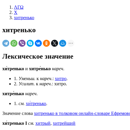
ΛΓΩ
Х
хитренько
хитренько
Лексическое значение
хи́тренько
и
хитре́нько
нареч.
1.
Уменьш.
к
нареч.
:
хитро
.
2.
Усилит.
к
нареч.
: хитро.
хитре́нько
нареч.
1.
см.
хи́тренько
.
Значение слова
хитренько в толковом онлайн-словаре Ефремово
хи́тренько
I
см.
хитрый
,
хитрейший