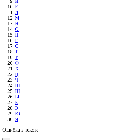
И
К
Л
М
Н
О
П
Р
С
Т
У
Ф
Х
Ц
Ч
Ш
Щ
Ы
Ь
Э
Ю
Я
Ошибка в тексте