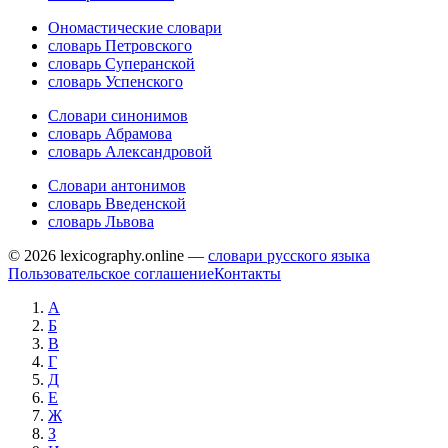
Ономастические словари
словарь Петровского
словарь Суперанской
словарь Успенского
Словари синонимов
словарь Абрамова
словарь Александровой
Словари антонимов
словарь Введенской
словарь Львова
© 2026 lexicography.online —
словари русского языка
Пользовательское соглашение
Контакты
А
Б
В
Г
Д
Е
Ж
З