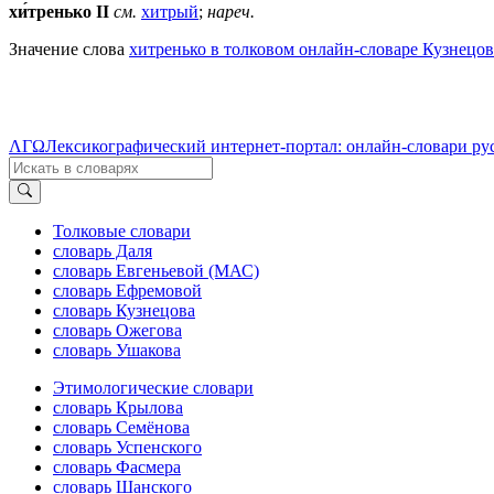
хи́тренько II
см.
хитрый
;
нареч.
Значение слова
хитренько в толковом онлайн-словаре Кузнецов
ΛΓΩ
Лексикографический интернет-портал: онлайн-словари ру
Толковые словари
словарь Даля
словарь Евгеньевой (МАС)
словарь Ефремовой
словарь Кузнецова
словарь Ожегова
словарь Ушакова
Этимологические словари
словарь Крылова
словарь Семёнова
словарь Успенского
словарь Фасмера
словарь Шанского