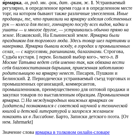
я́рмарка
, -и,
род. мн
. -рок,
дат
. -ркам,
ж
.
1
. Устраиваемый
регулярно, в определенное время года и в определенном месте
торг, на котором бывают также различные увеселения.
Иные
продавцы, те, что привозили на ярмарку изделия собственных
рук — колеса для телег, гончарную посуду всех видов, кадки и
ушаты — и многое другое, — устраивались обычно прямо на
земле
. Исаковский, На Ельнинской земле.
Ярмарки были
праздником для торгового люда. Здесь товар шел партиями и
наверняка. Ярмарки бывали всюду, в городах и промышленных
селах, — с каруселями, раешниками, балаганами
. Строгова,
Судьба кустаря. ||
перен
. Большой выбор кого-, чего-л.
В
Москве Татьяна ведет себя именно так, как обязана вести
себя благовоспитанная барышня, привезенная заботливою
родительницею на ярмарку невест
. Писарев, Пушкин и
Белинский.
2
. Периодически устраиваемый съезд торговых и
промышленных организаций, коммерсантов,
промышленников, преимущественно для оптовой продажи и
закупки товаров по выставленным образцам.
Промышленная
ярмарка
. □
На международных книжных ярмарках он
[издатель] познакомился с советской научной и технической
книгой и детской литературой и загорелся желанием
показать их в Лиссабоне
. Барто, Записки детского поэта. [От
нем. Jahrmarkt]
Значение слова
ярмарка в толковом онлайн-словаре