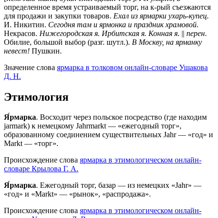
определенное время устраиваемый торг, на к-рый съезжаются
для продажи и закупки товаров.
Ехал из ярмарки ухарь-купец
.
И. Никитин.
Сегодня там и ярмонка и праздник храмовой
.
Некрасов.
Нижегородская я. Ирбитская я. Конная я
. ||
перен
.
Обилие, большой выбор (разг. шутл.).
В Москву, на ярманку
невест!
Пушкин.
Значение слова
ярмарка в толковом онлайн-словаре Ушакова
Д. Н.
Этимология
Я́рмарка
. Восходит через польское посредство (где находим
jarmark) к немецкому Jahrmarkt — «ежегодный торг»,
образованному соединением существительных Jahr — «год» и
Markt — «торг».
Происхождение слова
ярмарка в этимологическом онлайн-
словаре Крылова Г. А.
Я́рмарка
. Ежегодный торг, базар — из немецких «Jahr» —
«год» и «Markt» — «рынок», «распродажа».
Происхождение слова
ярмарка в этимологическом онлайн-