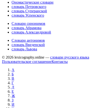
Ономастические словари
словарь Петровского
словарь Суперанской
словарь Успенского
Словари синонимов
словарь Абрамова
словарь Александровой
Словари антонимов
словарь Введенской
словарь Львова
© 2026 lexicography.online —
словари русского языка
Пользовательское соглашение
Контакты
А
Б
В
Г
Д
Е
Ж
З
И