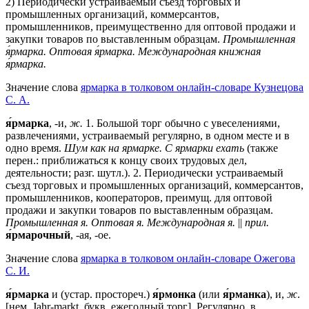
2) Периодически устраиваемый съезд торговых и
промышленных организаций, коммерсантов,
промышленников, преимущественно для оптовой продажи и
закупки товаров по выставленным образцам.
Промышленная
я́рмарка.
Оптовая я́рмарка.
Международная книжная
я́рмарка.
Значение слова
ярмарка в толковом онлайн-словаре Кузнецова
С. А.
я́рмарка
, -и,
ж.
1. Большой торг обычно с увеселениями,
развлечениями, устраиваемый регулярно, в одном месте и в
одно время.
Шум как на ярмарке. С ярмарки ехать
(также
перен.: приближаться к концу своих трудовых дел,
деятельности; разг. шутл.). 2. Периодически устраиваемый
съезд торговых и промышленных организаций, коммерсантов,
промышленников, кооператоров, преимущ. для оптовой
продажи и закупки товаров по выставленным образцам.
Промышленная я. Оптовая я. Международная я.
||
прил.
я́рмарочный
, -ая, -ое.
Значение слова
ярмарка в толковом онлайн-словаре Ожегова
C. И.
я́рмарка
и (устар. простореч.)
я́рмонка
(или
я́рманка
), и,
ж
.
[нем. Jahr-markt, букв. ежегодный торг]. Регулярно, в