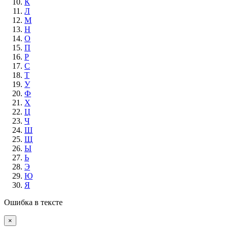
К
Л
М
Н
О
П
Р
С
Т
У
Ф
Х
Ц
Ч
Ш
Щ
Ы
Ь
Э
Ю
Я
Ошибка в тексте
×