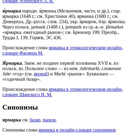
словаре Успенского Л. В.
я́рмарка
народн. я́рмонка (Мельников, часто, и др.), стар.
ярмарка (1648 г.; см. Христиани 40), ярманка (1680 г.; см.
Дювернуа, Др.-русск. слов. 234), укр. я́рмарок, блр. я́рмолка.
Через польск. jarmark (1408 г.), jarmarek из ср.-в.-н. jârmarket
«ярмарка, ежегодный рынок»; см. Брюкнер 199; Преобр.,
Труды I, 139; Горяев, ЭС 436.
Происхождение слова
ярмарка в этимологическом онлайн-
словаре Фасмера М.
Я́рмарка
. Заим. не позднее первой половины XVII в. из
польск. яз. Польское слово — из нем.
Jahrmarkt
, сложение
Jahr
«год» (см.
яровой
) и
Markt
«рынок». Буквально —
«годичный базар».
Происхождение слова
ярмарка в этимологическом онлайн-
словаре Шанского Н. М.
Синонимы
ярмарка
см.
базар
,
рынок
.
Синонимы слова
ярмарка в онлайн-словаре синонимов