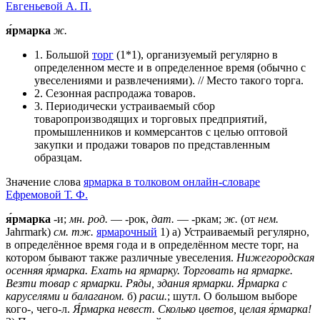
Евгеньевой А. П.
я́рмарка
ж.
1. Большой
торг
(1*1), организуемый регулярно в
определенном месте и в определенное время (обычно с
увеселениями и развлечениями). // Место такого торга.
2. Сезонная распродажа товаров.
3. Периодически устраиваемый сбор
товаропроизводящих и торговых предприятий,
промышленников и коммерсантов с целью оптовой
закупки и продажи товаров по представленным
образцам.
Значение слова
ярмарка в толковом онлайн-словаре
Ефремовой Т. Ф.
я́рмарка
-и;
мн. род.
— -рок,
дат.
— -ркам;
ж.
(от
нем.
Jahrmark)
см. тж.
ярмарочный
1) а) Устраиваемый регулярно,
в определённое время года и в определённом месте торг, на
котором бывают также различные увеселения.
Нижегородская
осенняя я́рмарка.
Ехать на ярмарку.
Торговать на ярмарке.
Везти товар с ярмарки.
Ряды, здания ярмарки.
Я́рмарка с
каруселями и балаганом.
б)
расш.
; шутл. О большом выборе
кого-, чего-л.
Я́рмарка невест.
Сколько цветов, целая я́рмарка!