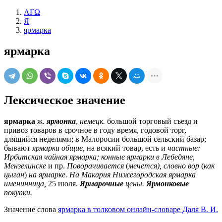
ΛΓΩ
Я
ярмарка
ярмарка
Лексическое значение
ярмарка
ж.
ярмонка
,
немецк.
большой торговый съезд и
привоз товаров в срочное в году время, годовой торг,
длящийся неделями; в Малоросии большой сельский базар;
бывают
ярмарки общие,
на всякий товар, есть и
частные:
Ирбитская чайная ярмарка; конные ярмарки в Лебедяне,
Мензелинске
и пр.
Поворачивается
(
мечется), словно вор
(
как
цыган
)
на ярмарке. На Макария Нижегородская ярмарка
именинница,
25 июля.
Ярмарочные
цены.
Ярмонковые
покупки.
Значение слова
ярмарка в толковом онлайн-словаре Даля В. И.