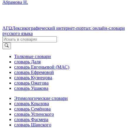
Абрамова Н.
ΛΓΩ
Лексикографический интернет-портал: онлайн-словари
русского языка
Толковые словари
словарь Даля
словарь Евгеньевой (МАС)
словарь Ефремовой
словарь Кузнецова
словарь Ожегова
словарь Ушакова
Этимологические словари
словарь Крылова
словарь Семёнова
словарь Успенского
словарь Фасмера
словарь Шанского