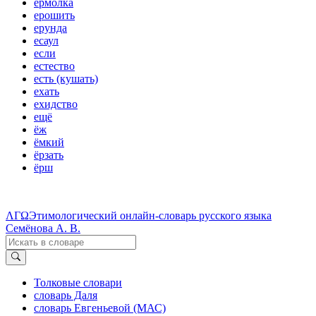
ермолка
ерошить
ерунда
есаул
если
естество
есть (кушать)
ехать
ехидство
ещё
ёж
ёмкий
ёрзать
ёрш
ΛΓΩ
Этимологический онлайн-словарь русского языка
Семёнова А. В.
Толковые словари
словарь Даля
словарь Евгеньевой (МАС)