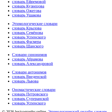
словарь Ефремовой
словарь Кузнецова
словарь Ожегова
словарь Ушакова
Этимологические словари
словарь Крылова
словарь Семёнова
словарь Успенского
словарь Фасмера
словарь Шанского
Словари синонимов
словарь Абрамова
словарь Александровой
Словари антонимов
словарь Введенской
словарь Львова
Ономастические словари
словарь Петровского
словарь Суперанской
словарь Успенского
© 2026 lexicography.online.
Этимологический онлайн-словарь