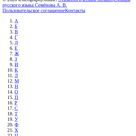
русского языка Семёнова А. В.
Пользовательское соглашение
Контакты
А
Б
В
Г
Д
Е
Ж
З
И
К
Л
М
Н
О
П
Р
С
Т
У
Ф
Х
Ц