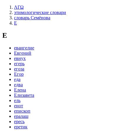
ΛΓΩ
этимологические словари
словарь Семёнова
Е
Е
евангелие
Евгений
евнух
егерь
егоза
Егор
еда
едва
Елена
Елизавета
ель
енот
епископ
ералаш
ересь
еретик