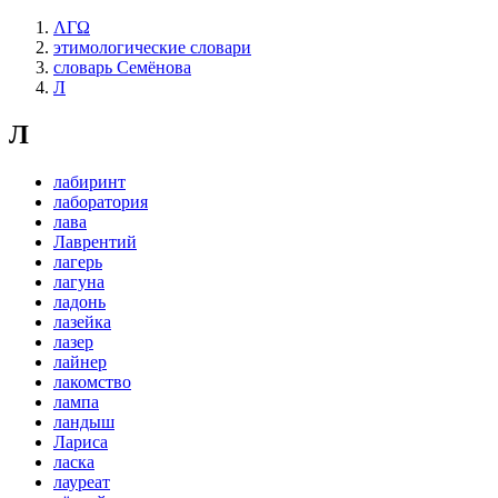
ΛΓΩ
этимологические словари
словарь Семёнова
Л
Л
лабиринт
лаборатория
лава
Лаврентий
лагерь
лагуна
ладонь
лазейка
лазер
лайнер
лакомство
лампа
ландыш
Лариса
ласка
лауреат