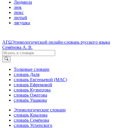
Людмила
люк
люкс
лютый
лягушка
ΛΓΩ
Этимологический онлайн-словарь русского языка
Семёнова А. В.
Толковые словари
словарь Даля
словарь Евгеньевой (МАС)
словарь Ефремовой
словарь Кузнецова
словарь Ожегова
словарь Ушакова
Этимологические словари
словарь Крылова
словарь Семёнова
словарь Успенского