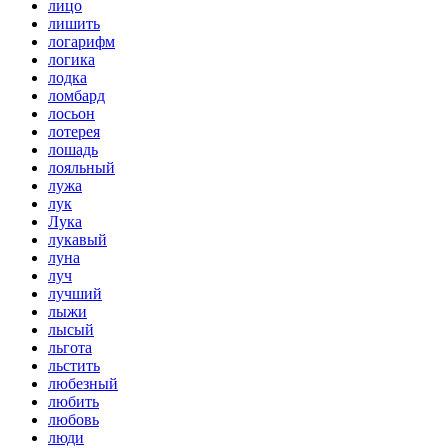
лицо
лишить
логарифм
логика
лодка
ломбард
лосьон
лотерея
лошадь
лояльный
лужа
лук
Лука
лукавый
луна
луч
лучший
лыжи
лысый
льгота
льстить
любезный
любить
любовь
люди