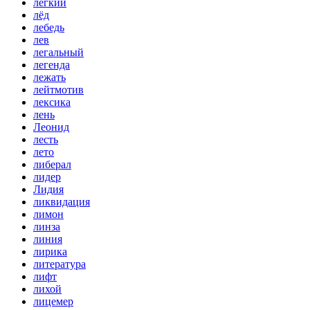
лёгкий
лёд
лебедь
лев
легальный
легенда
лежать
лейтмотив
лексика
лень
Леонид
лесть
лето
либерал
лидер
Лидия
ликвидация
лимон
линза
линия
лирика
литература
лифт
лихой
лицемер