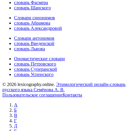
словарь Фасмера
словарь Шанского
Словари синонимов
словарь Абрамова
словарь Александровой
Словари антонимов
словарь Введенской
словарь Львова
Ономастические словари
словарь Петровского
словарь Суперанской
словарь Успенского
© 2026 lexicography.online.
Этимологический онлайн-словарь
русского языка Семёнова А. В.
Пользовательское соглашение
Контакты
А
Б
В
Г
Д