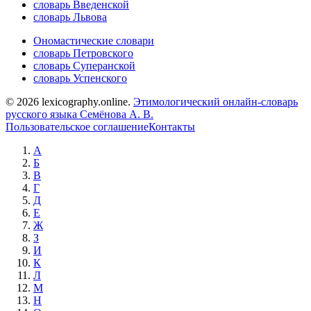
словарь Введенской
словарь Львова
Ономастические словари
словарь Петровского
словарь Суперанской
словарь Успенского
© 2026 lexicography.online.
Этимологический онлайн-словарь
русского языка Семёнова А. В.
Пользовательское соглашение
Контакты
А
Б
В
Г
Д
Е
Ж
З
И
К
Л
М
Н