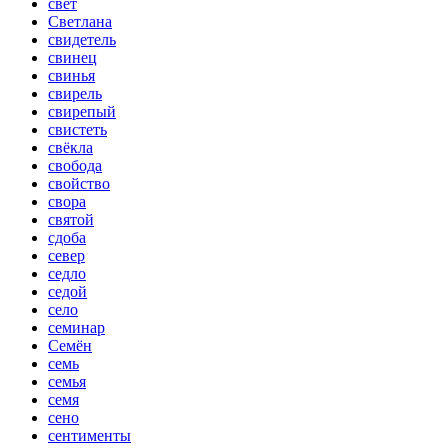
свет
Светлана
свидетель
свинец
свинья
свирель
свирепый
свистеть
свёкла
свобода
свойство
свора
святой
сдоба
север
седло
седой
село
семинар
Семён
семь
семья
семя
сено
сентименты