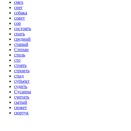
смех
снег
собака
совет
сор
состоять
спать
средний
старый
Степан
стиль
сто
стоять
строить
стыд
субъект
судить
Сусанна
считать
сытый
сюжет
сюртук