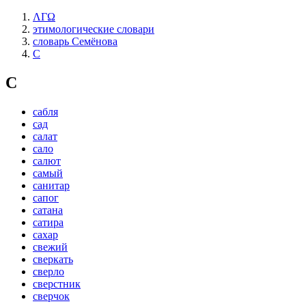
ΛΓΩ
этимологические словари
словарь Семёнова
С
С
сабля
сад
салат
сало
салют
самый
санитар
сапог
сатана
сатира
сахар
свежий
сверкать
сверло
сверстник
сверчок