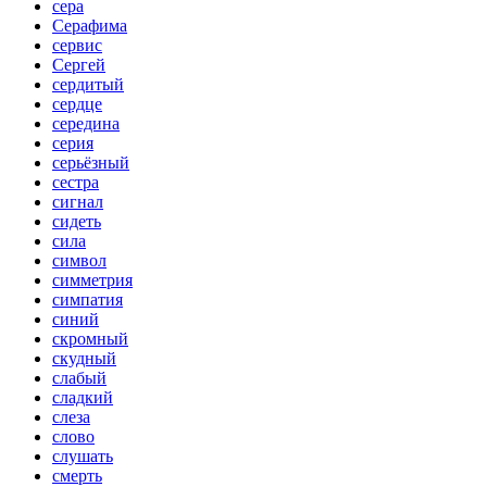
сера
Серафима
сервис
Сергей
сердитый
сердце
середина
серия
серьёзный
сестра
сигнал
сидеть
сила
символ
симметрия
симпатия
синий
скромный
скудный
слабый
сладкий
слеза
слово
слушать
смерть