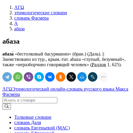
ΛΓΩ
этимологические словари
словарь Фасмера
А
абаза
абаза
абаза́
«бестолковый басурманин» (бран.) (Даль). ||
Заимствовано из тур., крым.-тат. abaza «глупый, безумный»,
также «неразборчиво говорящий человек» (
Радлов
1, 625).
ΛΓΩ
Этимологический онлайн-словарь русского языка Макса
Фасмера
Толковые словари
словарь Даля
словарь Евгеньевой (МАС)