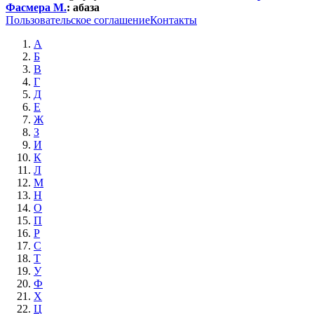
Фасмера М.
:
абаза
Пользовательское соглашение
Контакты
А
Б
В
Г
Д
Е
Ж
З
И
К
Л
М
Н
О
П
Р
С
Т
У
Ф
Х
Ц