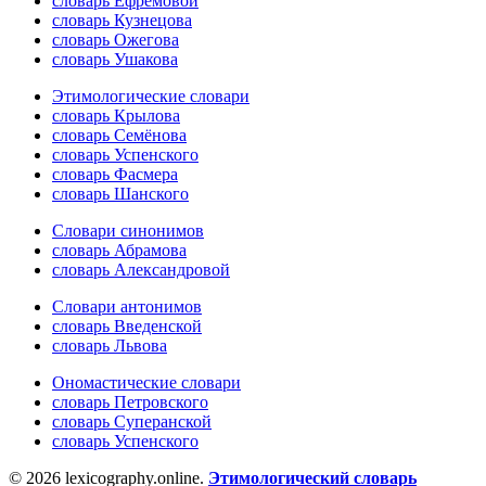
словарь Ефремовой
словарь Кузнецова
словарь Ожегова
словарь Ушакова
Этимологические словари
словарь Крылова
словарь Семёнова
словарь Успенского
словарь Фасмера
словарь Шанского
Словари синонимов
словарь Абрамова
словарь Александровой
Словари антонимов
словарь Введенской
словарь Львова
Ономастические словари
словарь Петровского
словарь Суперанской
словарь Успенского
© 2026 lexicography.online.
Этимологический словарь