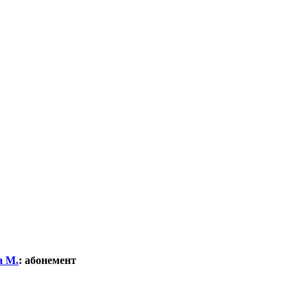
а М.
:
абонемент