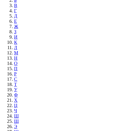
Б
В
Г
Д
Е
Ж
З
И
К
Л
М
Н
О
П
Р
С
Т
У
Ф
Х
Ц
Ч
Ш
Щ
Э