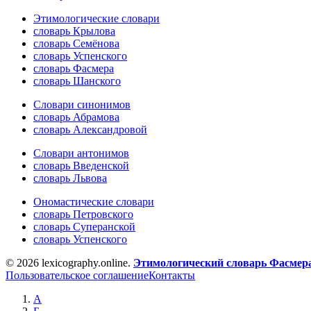
Этимологические словари
словарь Крылова
словарь Семёнова
словарь Успенского
словарь Фасмера
словарь Шанского
Словари синонимов
словарь Абрамова
словарь Александровой
Словари антонимов
словарь Введенской
словарь Львова
Ономастические словари
словарь Петровского
словарь Суперанской
словарь Успенского
© 2026 lexicography.online.
Этимологический словарь Фасмер
Пользовательское соглашение
Контакты
А