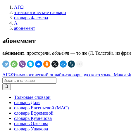
ΛΓΩ
этимологические словари
словарь Фасмера
А
абонемент
абонемент
абонеме́нт
, просторечн.
абоне́нт
— то же (Л. Толстой), из фран
ΛΓΩ
Этимологический онлайн-словарь русского языка Макса 
Толковые словари
словарь Даля
словарь Евгеньевой (МАС)
словарь Ефремовой
словарь Кузнецова
словарь Ожегова
словарь Ушакова