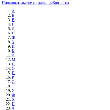
Пользовательское соглашение
Контакты
А
Б
В
Г
Д
Е
Ж
З
И
К
Л
М
Н
О
П
Р
С
Т
У
Ф
Х
Ц
Ч