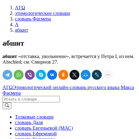
ΛΓΩ
этимологические словари
словарь Фасмера
А
абшит
абшит
абшит
«отставка, увольнение», встречается у Петра I, из нем.
Abschied; см. Смирнов 27.
ΛΓΩ
Этимологический онлайн-словарь русского языка Макса
Фасмера
Толковые словари
словарь Даля
словарь Евгеньевой (МАС)
словарь Ефремовой