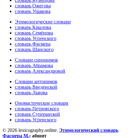
словарь Кузнецова
словарь Ожегова
словарь Ушакова
Этимологические словари
словарь Крылова
словарь Семёнова
словарь Успенского
словарь Фасмера
словарь Шанского
Словари синонимов
словарь Абрамова
словарь Александровой
Словари антонимов
словарь Введенской
словарь Львова
Ономастические словари
словарь Петровского
словарь Суперанской
словарь Успенского
© 2026 lexicography.online.
Этимологический словарь
Фасмера М.
:
абшит