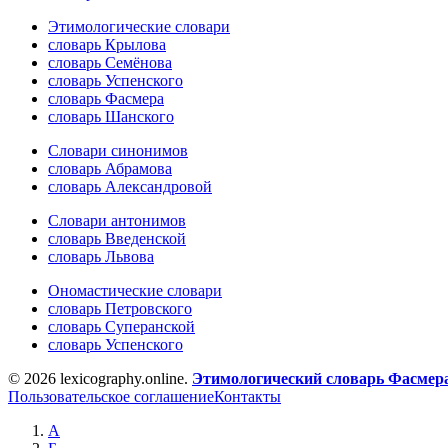
Этимологические словари
словарь Крылова
словарь Семёнова
словарь Успенского
словарь Фасмера
словарь Шанского
Словари синонимов
словарь Абрамова
словарь Александровой
Словари антонимов
словарь Введенской
словарь Львова
Ономастические словари
словарь Петровского
словарь Суперанской
словарь Успенского
© 2026 lexicography.online.
Этимологический словарь Фасмер
Пользовательское соглашение
Контакты
А