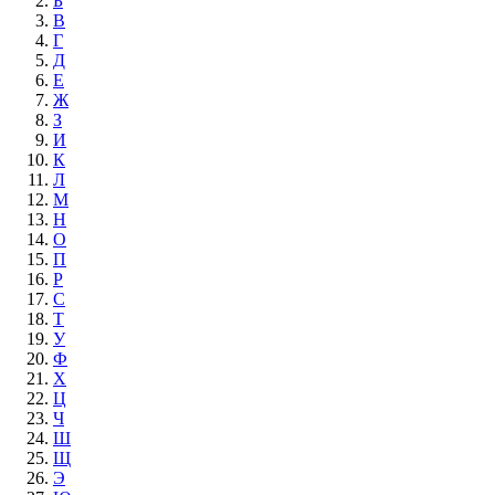
Б
В
Г
Д
Е
Ж
З
И
К
Л
М
Н
О
П
Р
С
Т
У
Ф
Х
Ц
Ч
Ш
Щ
Э