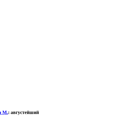
а М.
:
августейший