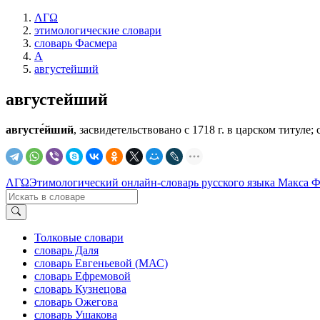
ΛΓΩ
этимологические словари
словарь Фасмера
А
августейший
августейший
августе́йший
, засвидетельствовано с 1718 г. в царском титул
ΛΓΩ
Этимологический онлайн-словарь русского языка Макса 
Толковые словари
словарь Даля
словарь Евгеньевой (МАС)
словарь Ефремовой
словарь Кузнецова
словарь Ожегова
словарь Ушакова