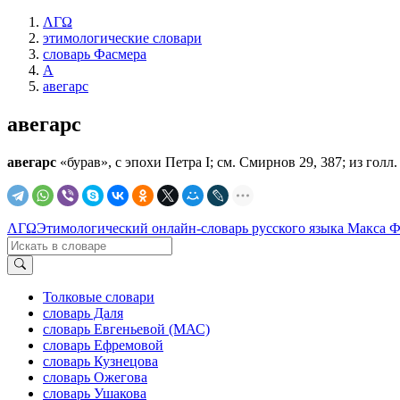
ΛΓΩ
этимологические словари
словарь Фасмера
А
авегарс
авегарс
авегарс
«бурав», с эпохи Петра I; см. Смирнов 29, 387; из голл. a
ΛΓΩ
Этимологический онлайн-словарь русского языка Макса 
Толковые словари
словарь Даля
словарь Евгеньевой (МАС)
словарь Ефремовой
словарь Кузнецова
словарь Ожегова
словарь Ушакова