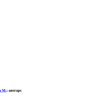
а М.
:
авегарс