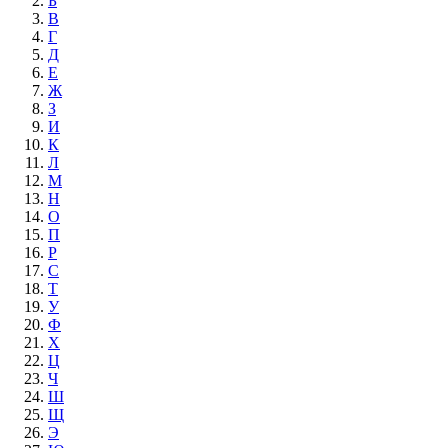
Б
В
Г
Д
Е
Ж
З
И
К
Л
М
Н
О
П
Р
С
Т
У
Ф
Х
Ц
Ч
Ш
Щ
Э