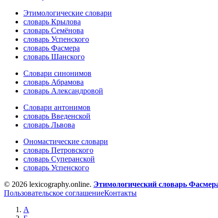
Этимологические словари
словарь Крылова
словарь Семёнова
словарь Успенского
словарь Фасмера
словарь Шанского
Словари синонимов
словарь Абрамова
словарь Александровой
Словари антонимов
словарь Введенской
словарь Львова
Ономастические словари
словарь Петровского
словарь Суперанской
словарь Успенского
© 2026 lexicography.online.
Этимологический словарь Фасмер
Пользовательское соглашение
Контакты
А