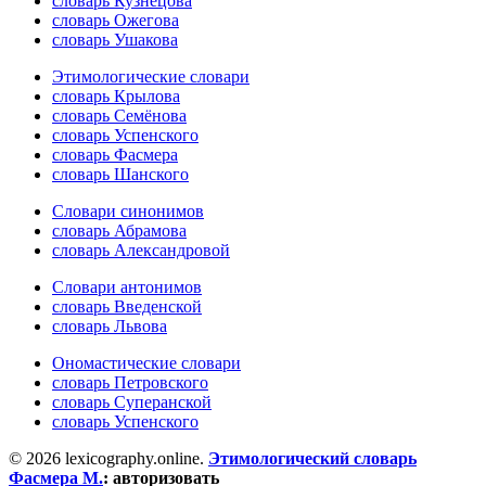
словарь Кузнецова
словарь Ожегова
словарь Ушакова
Этимологические словари
словарь Крылова
словарь Семёнова
словарь Успенского
словарь Фасмера
словарь Шанского
Словари синонимов
словарь Абрамова
словарь Александровой
Словари антонимов
словарь Введенской
словарь Львова
Ономастические словари
словарь Петровского
словарь Суперанской
словарь Успенского
© 2026 lexicography.online.
Этимологический словарь
Фасмера М.
:
авторизовать