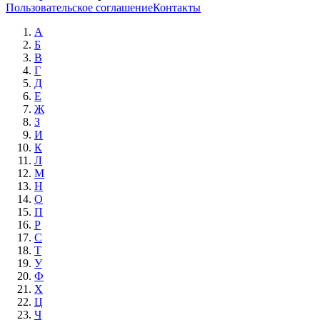
Пользовательское соглашение
Контакты
А
Б
В
Г
Д
Е
Ж
З
И
К
Л
М
Н
О
П
Р
С
Т
У
Ф
Х
Ц
Ч