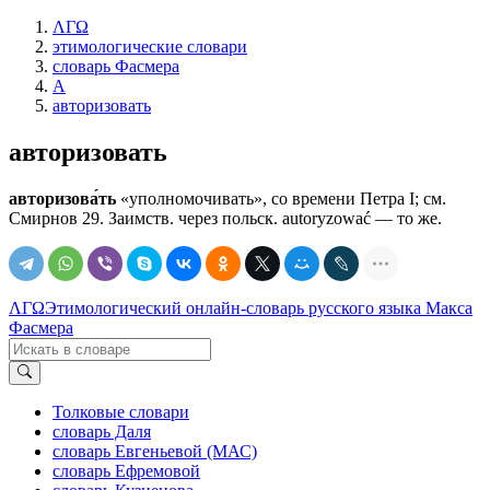
ΛΓΩ
этимологические словари
словарь Фасмера
А
авторизовать
авторизовать
авторизова́ть
«уполномочивать», со времени Петра I; см.
Смирнов 29. Заимств. через польск. autoryzować — то же.
ΛΓΩ
Этимологический онлайн-словарь русского языка Макса
Фасмера
Толковые словари
словарь Даля
словарь Евгеньевой (МАС)
словарь Ефремовой