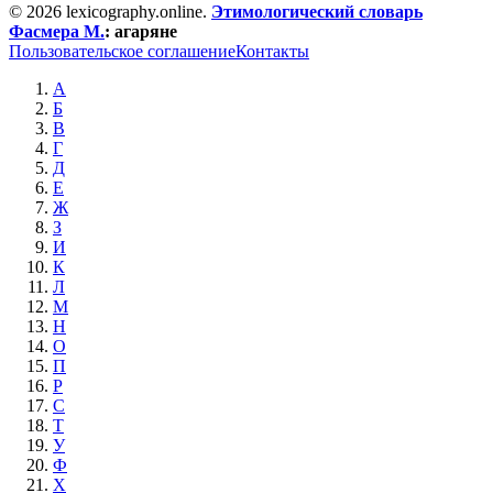
© 2026 lexicography.online.
Этимологический словарь
Фасмера М.
:
агаряне
Пользовательское соглашение
Контакты
А
Б
В
Г
Д
Е
Ж
З
И
К
Л
М
Н
О
П
Р
С
Т
У
Ф
Х