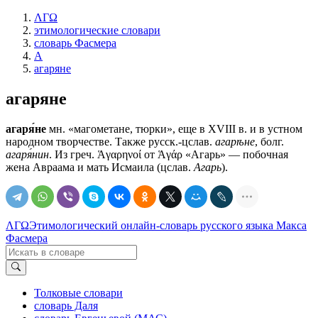
ΛΓΩ
этимологические словари
словарь Фасмера
А
агаряне
агаряне
агаря́не
мн. «магометане, тюрки», еще в XVIII в. и в устном
народном творчестве. Также русск.-цслав.
агарѣне
, болг.
агаря́нин
. Из греч. Ἁγαρηνοί от Ἁγάρ «Агарь» — побочная
жена Авраама и мать Исмаила (цслав.
Агарь
).
ΛΓΩ
Этимологический онлайн-словарь русского языка Макса
Фасмера
Толковые словари
словарь Даля