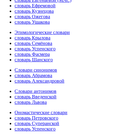
словарь Евгеньевой (МАС)
словарь Ефремовой
словарь Кузнецова
словарь Ожегова
словарь Ушакова
Этимологические словари
словарь Крылова
словарь Семёнова
словарь Успенского
словарь Фасмера
словарь Шанского
Словари синонимов
словарь Абрамова
словарь Александровой
Словари антонимов
словарь Введенской
словарь Львова
Ономастические словари
словарь Петровского
словарь Суперанской
словарь Успенского