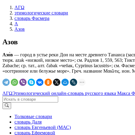
ΛΓΩ
этимологические словари
словарь Фасмера
А
Азов
Азов
Азо́в
— город в устье реки Дон на месте древнего Танаиса (засвид
тюрк. azak «низкий, низкое место»; см. Радлов 1, 559, 563; Тик
Zabache; ср. тат., алт. čabak «чебак, Cyprinus lacustris»; см. Фа
«осетринное или белужье море». Греч. название Μαιῶτις. ион. Μαι
ΛΓΩ
Этимологический онлайн-словарь русского языка Макса 
Толковые словари
словарь Даля
словарь Евгеньевой (МАС)
словарь Ефремовой