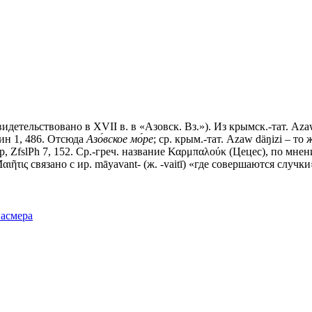
етельствовано в XVII в. в «Азовск. Вз.»). Из крымск.-тат. Azaw «
тин 1, 486. Отсюда
Азо́вское мо́ре
; ср. крым.-тат. Azaw däŋizi – то
смер, ZfslPh 7, 152. Ср.-греч. название Καρμπαλούκ (Цецес), по мне
ῆτις связано с ир. māyavant- (ж. -vaitī) «где совершаются случки
Фасмера