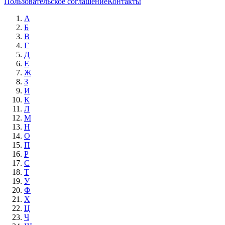
Пользовательское соглашение
Контакты
А
Б
В
Г
Д
Е
Ж
З
И
К
Л
М
Н
О
П
Р
С
Т
У
Ф
Х
Ц
Ч