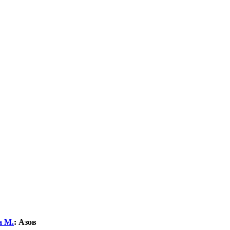
а М.
:
Азов