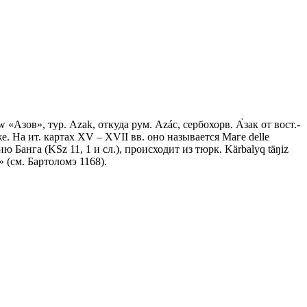
Азов», тур. Azak, откуда рум. Azác, сербохорв. А̀зак от вост.-
 же. На ит. картах XV – XVII вв. оно называется Маге delle
нию Банга (KSz 11, 1 и сл.), происходит из тюрк. Kärbalyq täŋiz
» (см. Бартоломэ 1168).