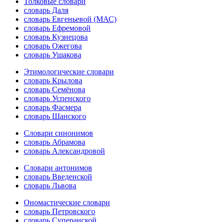
Толковые словари
словарь Даля
словарь Евгеньевой (МАС)
словарь Ефремовой
словарь Кузнецова
словарь Ожегова
словарь Ушакова
Этимологические словари
словарь Крылова
словарь Семёнова
словарь Успенского
словарь Фасмера
словарь Шанского
Словари синонимов
словарь Абрамова
словарь Александровой
Словари антонимов
словарь Введенской
словарь Львова
Ономастические словари
словарь Петровского
словарь Суперанской