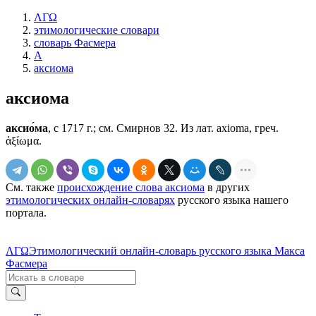
ΛΓΩ
этимологические словари
словарь Фасмера
А
аксиома
аксиома
аксио́ма
, с 1717 г.; см. Смирнов 32. Из лат. axioma, греч.
ἀξίωμα.
См. также
происхождение слова аксиома
в других
этимологических онлайн-словарях
русского языка нашего
портала.
ΛΓΩ
Этимологический онлайн-словарь русского языка Макса
Фасмера