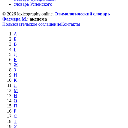
словарь Успенского
© 2026 lexicography.online.
Этимологический словарь
Фасмера М.
:
аксиома
Пользовательское соглашение
Контакты
А
Б
В
Г
Д
Е
Ж
З
И
К
Л
М
Н
О
П
Р
С
Т
У