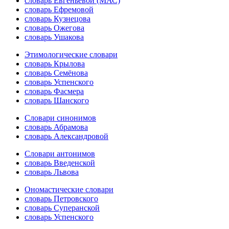
словарь Евгеньевой (МАС)
словарь Ефремовой
словарь Кузнецова
словарь Ожегова
словарь Ушакова
Этимологические словари
словарь Крылова
словарь Семёнова
словарь Успенского
словарь Фасмера
словарь Шанского
Словари синонимов
словарь Абрамова
словарь Александровой
Словари антонимов
словарь Введенской
словарь Львова
Ономастические словари
словарь Петровского
словарь Суперанской
словарь Успенского