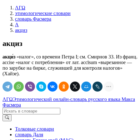
ΛΓΩ
этимологические словари
словарь Фасмера
А
акциз
акциз
акци́з
«налог», со времени Петра I; см. Смирнов 33. Из франц.
accise «налог с потребления» от лат. accīsum «вырезанное —
по зарубке на бирке, служившей для контроля налогов»
(Хайзе).
ΛΓΩ
Этимологический онлайн-словарь русского языка Макса
Фасмера
Толковые словари
словарь Даля