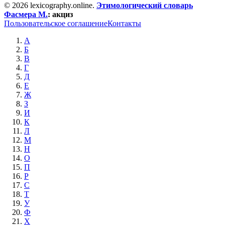
© 2026 lexicography.online.
Этимологический словарь
Фасмера М.
:
акциз
Пользовательское соглашение
Контакты
А
Б
В
Г
Д
Е
Ж
З
И
К
Л
М
Н
О
П
Р
С
Т
У
Ф
Х