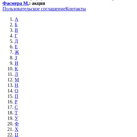
Фасмера М.
:
акция
Пользовательское соглашение
Контакты
А
Б
В
Г
Д
Е
Ж
З
И
К
Л
М
Н
О
П
Р
С
Т
У
Ф
Х
Ц