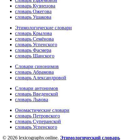
словарь Ефремовой
словарь Кузнецова
словарь Ожегова
словарь Ушакова
Этимологические словари
словарь Крылова
словарь Семёнова
словарь Успенского
словарь Фасмера
словарь Шанского
Словари синонимов
словарь Абрамова
словарь Александровой
Словари антонимов
словарь Введенской
словарь Львова
Ономастические словари
словарь Петровского
словарь Суперанской
словарь Успенского
© 2026 lexicography.online.
Этимологический словарь