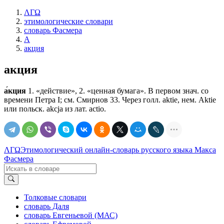
ΛΓΩ
этимологические словари
словарь Фасмера
А
акция
акция
а́кция
1. «действие», 2. «ценная бумага». В первом знач. со
времени Петра I; см. Смирнов 33. Через голл. aktie, нем. Aktie
или польск. akcja из лат. actio.
ΛΓΩ
Этимологический онлайн-словарь русского языка Макса
Фасмера
Толковые словари
словарь Даля
словарь Евгеньевой (МАС)