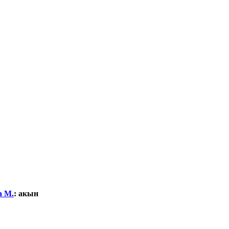
а М.
:
акын