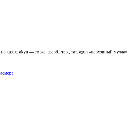
 казах. akyn — то же; азерб., тар., тат. aχun «верховный мулла»; 
Фасмера