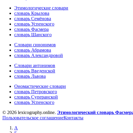
Этимологические словари
словарь Крылова
словарь Семёнова
словарь Успенского
словарь Фасмера
словарь Шанского
Словари синонимов
словарь Абрамова
словарь Александровой
Словари антонимов
словарь Введенской
словарь Львова
Ономастические словари
словарь Петровского
словарь Суперанской
словарь Успенского
© 2026 lexicography.online.
Этимологический словарь Фасмер
Пользовательское соглашение
Контакты
А