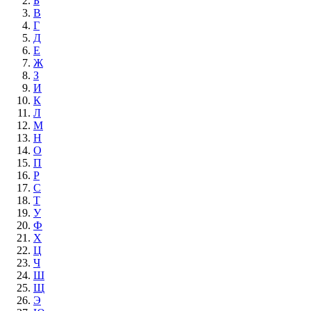
Б
В
Г
Д
Е
Ж
З
И
К
Л
М
Н
О
П
Р
С
Т
У
Ф
Х
Ц
Ч
Ш
Щ
Э