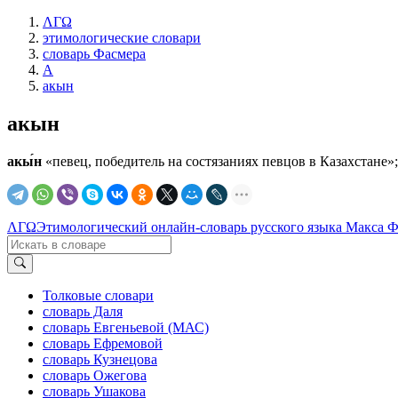
ΛΓΩ
этимологические словари
словарь Фасмера
А
акын
акын
акы́н
«певец, победитель на состязаниях певцов в Казахстане»; из
ΛΓΩ
Этимологический онлайн-словарь русского языка Макса 
Толковые словари
словарь Даля
словарь Евгеньевой (МАС)
словарь Ефремовой
словарь Кузнецова
словарь Ожегова
словарь Ушакова