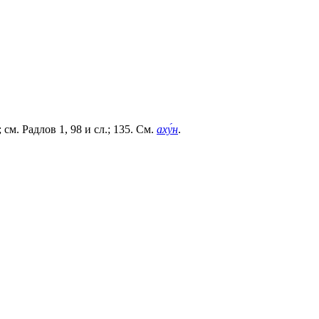
см. Радлов 1, 98 и сл.; 135. См.
аху́н
.