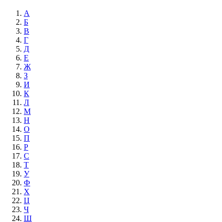
А
Б
В
Г
Д
Е
Ж
З
И
К
Л
М
Н
О
П
Р
С
Т
У
Ф
Х
Ц
Ч
Ш