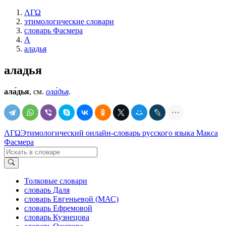
ΛΓΩ
этимологические словари
словарь Фасмера
А
аладья
аладья
ала́дья
, см.
ола́дья
.
ΛΓΩ
Этимологический онлайн-словарь русского языка Макса
Фасмера
Толковые словари
словарь Даля
словарь Евгеньевой (МАС)
словарь Ефремовой
словарь Кузнецова