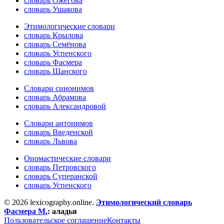
словарь Ожегова
словарь Ушакова
Этимологические словари
словарь Крылова
словарь Семёнова
словарь Успенского
словарь Фасмера
словарь Шанского
Словари синонимов
словарь Абрамова
словарь Александровой
Словари антонимов
словарь Введенской
словарь Львова
Ономастические словари
словарь Петровского
словарь Суперанской
словарь Успенского
© 2026 lexicography.online.
Этимологический словарь
Фасмера М.
:
аладья
Пользовательское соглашение
Контакты