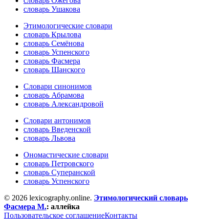
словарь Ожегова
словарь Ушакова
Этимологические словари
словарь Крылова
словарь Семёнова
словарь Успенского
словарь Фасмера
словарь Шанского
Словари синонимов
словарь Абрамова
словарь Александровой
Словари антонимов
словарь Введенской
словарь Львова
Ономастические словари
словарь Петровского
словарь Суперанской
словарь Успенского
© 2026 lexicography.online.
Этимологический словарь
Фасмера М.
:
аллейка
Пользовательское соглашение
Контакты