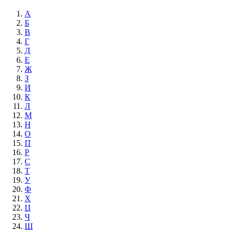
А
Б
В
Г
Д
Е
Ж
З
И
К
Л
М
Н
О
П
Р
С
Т
У
Ф
Х
Ц
Ч
Ш