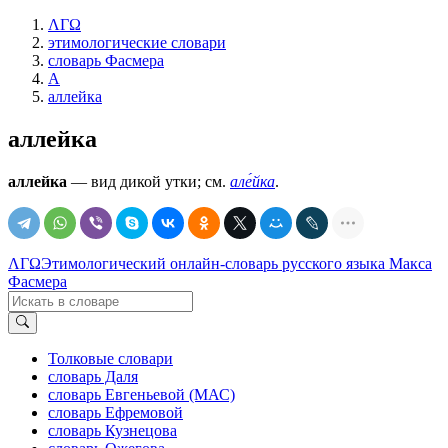
ΛΓΩ
этимологические словари
словарь Фасмера
А
аллейка
аллейка
аллейка
— вид дикой утки; см.
але́йка
.
ΛΓΩ
Этимологический онлайн-словарь русского языка Макса
Фасмера
Толковые словари
словарь Даля
словарь Евгеньевой (МАС)
словарь Ефремовой
словарь Кузнецова