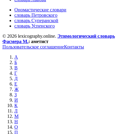
Ономастические словари
словарь Петровского
словарь Суперанской
словарь Успенского
© 2026 lexicography.online.
Этимологический словарь
Фасмера М.
:
аметист
Пользовательское соглашение
Контакты
А
Б
В
Г
Д
Е
Ж
З
И
К
Л
М
Н
О
П