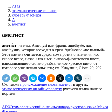
ΛΓΩ
этимологические словари
словарь Фасмера
А
аметист
аметист
амети́ст
, из нем. Amethyst или франц. amethyste, лат.
amethystus, которое восходит к греч. ἀμέθυστος «не пьяный».
Этот камень считается средством против опьянения, но,
скорее всего, назван так из-за лилово-фиолетового цвета,
напоминающего сильно разбавленное красное вино, от
которого уже нельзя опьянеть; см. Клаузинг, Glotta 20, 292.
См. также
происхождение слова аметист
в других
этимологических онлайн-словарях
русского языка нашего
портала.
ΛΓΩ
Этимологический онлайн-словарь русского языка Макса
Фасмера