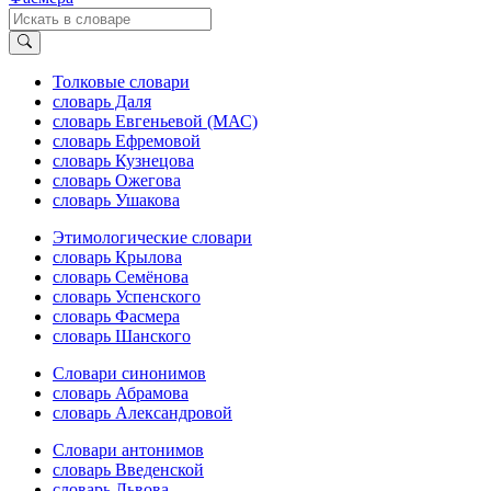
Толковые словари
словарь Даля
словарь Евгеньевой (МАС)
словарь Ефремовой
словарь Кузнецова
словарь Ожегова
словарь Ушакова
Этимологические словари
словарь Крылова
словарь Семёнова
словарь Успенского
словарь Фасмера
словарь Шанского
Словари синонимов
словарь Абрамова
словарь Александровой
Словари антонимов
словарь Введенской
словарь Львова