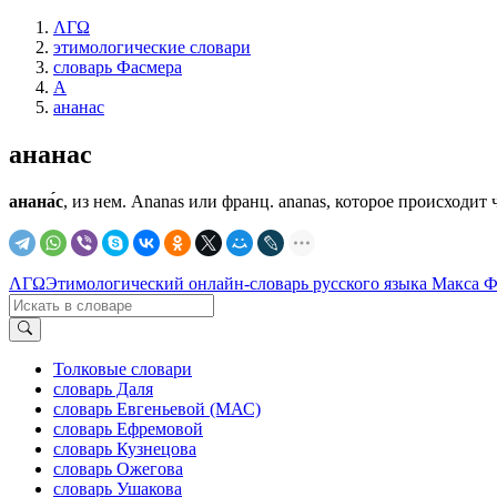
ΛΓΩ
этимологические словари
словарь Фасмера
А
ананас
ананас
анана́с
, из нем. Ananas или франц. ananas, которое происходит че
ΛΓΩ
Этимологический онлайн-словарь русского языка Макса 
Толковые словари
словарь Даля
словарь Евгеньевой (МАС)
словарь Ефремовой
словарь Кузнецова
словарь Ожегова
словарь Ушакова