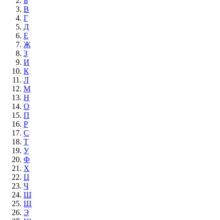
Б
В
Г
Д
Е
Ж
З
И
К
Л
М
Н
О
П
Р
С
Т
У
Ф
Х
Ц
Ч
Ш
Щ
Э