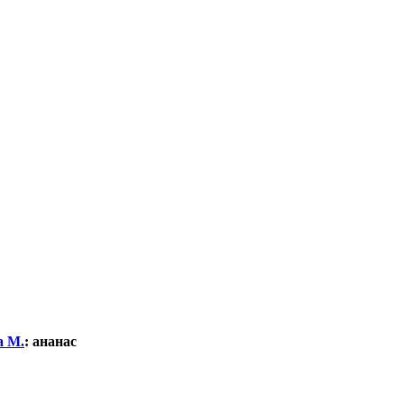
а М.
:
ананас