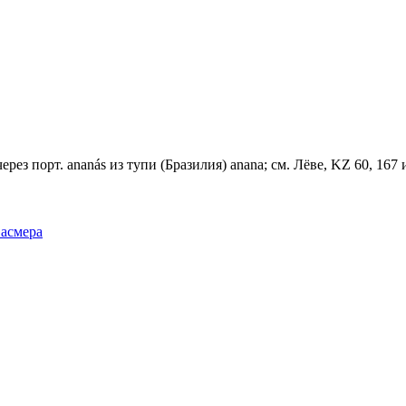
рез порт. ananás из тупи (Бразилия) anana; см. Лёве, KZ 60, 167 
Фасмера