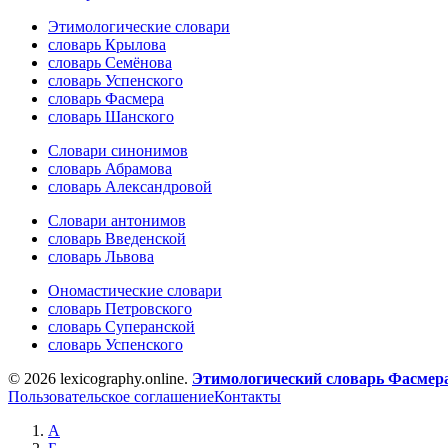
Этимологические словари
словарь Крылова
словарь Семёнова
словарь Успенского
словарь Фасмера
словарь Шанского
Словари синонимов
словарь Абрамова
словарь Александровой
Словари антонимов
словарь Введенской
словарь Львова
Ономастические словари
словарь Петровского
словарь Суперанской
словарь Успенского
© 2026 lexicography.online.
Этимологический словарь Фасмер
Пользовательское соглашение
Контакты
А