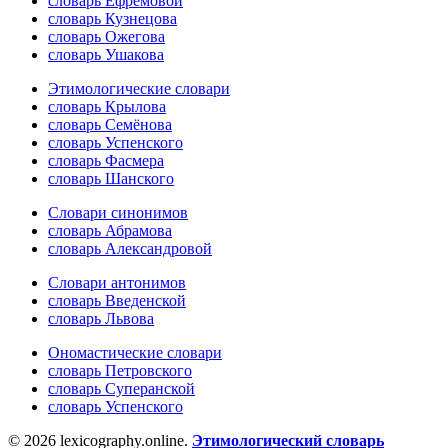
словарь Ефремовой
словарь Кузнецова
словарь Ожегова
словарь Ушакова
Этимологические словари
словарь Крылова
словарь Семёнова
словарь Успенского
словарь Фасмера
словарь Шанского
Словари синонимов
словарь Абрамова
словарь Александровой
Словари антонимов
словарь Введенской
словарь Львова
Ономастические словари
словарь Петровского
словарь Суперанской
словарь Успенского
© 2026 lexicography.online.
Этимологический словарь