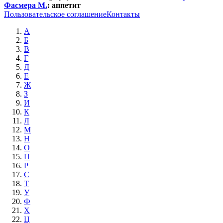
Фасмера М.
:
аппетит
Пользовательское соглашение
Контакты
А
Б
В
Г
Д
Е
Ж
З
И
К
Л
М
Н
О
П
Р
С
Т
У
Ф
Х
Ц