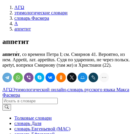
ΛΓΩ
этимологические словари
словарь Фасмера
А
аппетит
аппетит
аппети́т
, со времени Петра I; см. Смирнов 41. Вероятно, из
нем. Appetit, лат. appetitus. Судя по ударению, не через польск.
apetyt, вопреки Смирнову (там же) и Христиани (22).
ΛΓΩ
Этимологический онлайн-словарь русского языка Макса
Фасмера
Толковые словари
словарь Даля
словарь Евгеньевой (МАС)