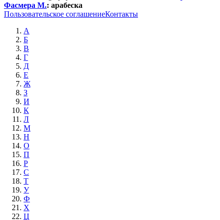
Фасмера М.
:
арабеска
Пользовательское соглашение
Контакты
А
Б
В
Г
Д
Е
Ж
З
И
К
Л
М
Н
О
П
Р
С
Т
У
Ф
Х
Ц