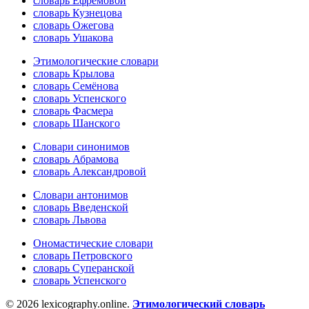
словарь Ефремовой
словарь Кузнецова
словарь Ожегова
словарь Ушакова
Этимологические словари
словарь Крылова
словарь Семёнова
словарь Успенского
словарь Фасмера
словарь Шанского
Словари синонимов
словарь Абрамова
словарь Александровой
Словари антонимов
словарь Введенской
словарь Львова
Ономастические словари
словарь Петровского
словарь Суперанской
словарь Успенского
© 2026 lexicography.online.
Этимологический словарь