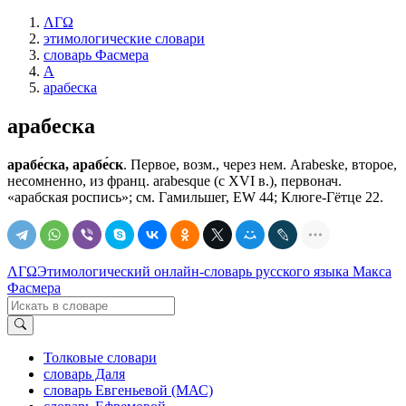
ΛΓΩ
этимологические словари
словарь Фасмера
А
арабеска
арабеска
арабе́ска, арабе́ск
. Первое, возм., через нем. Arabeske, второе,
несомненно, из франц. arabesque (с XVI в.), первонач.
«арабская роспись»; см. Гамильшег, EW 44; Клюге-Гётце 22.
ΛΓΩ
Этимологический онлайн-словарь русского языка Макса
Фасмера
Толковые словари
словарь Даля
словарь Евгеньевой (МАС)