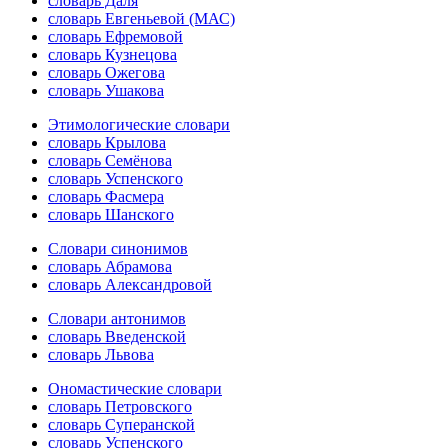
словарь Даля
словарь Евгеньевой (МАС)
словарь Ефремовой
словарь Кузнецова
словарь Ожегова
словарь Ушакова
Этимологические словари
словарь Крылова
словарь Семёнова
словарь Успенского
словарь Фасмера
словарь Шанского
Словари синонимов
словарь Абрамова
словарь Александровой
Словари антонимов
словарь Введенской
словарь Львова
Ономастические словари
словарь Петровского
словарь Суперанской
словарь Успенского