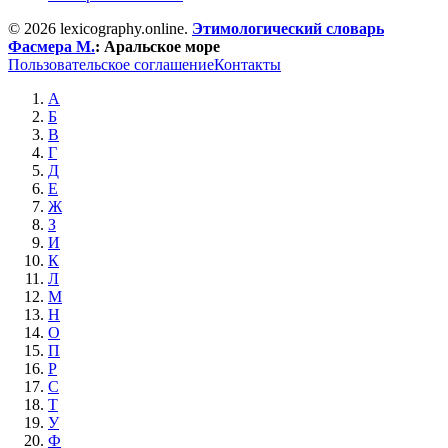
© 2026 lexicography.online.
Этимологический словарь
Фасмера М.
:
Аральское море
Пользовательское соглашение
Контакты
А
Б
В
Г
Д
Е
Ж
З
И
К
Л
М
Н
О
П
Р
С
Т
У
Ф