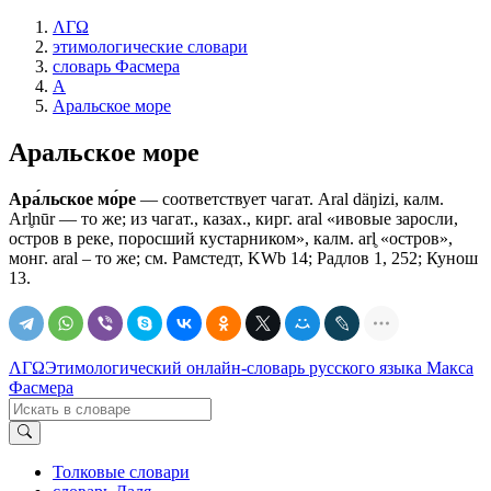
ΛΓΩ
этимологические словари
словарь Фасмера
А
Аральское море
Аральское море
Ара́льское мо́ре
— соответствует чагат. Aral däŋizi, калм.
Arl̥nūr — то же; из чагат., казах., кирг. aral «ивовые заросли,
остров в реке, поросший кустарником», калм. arl̥ «остров»,
монг. aral – то же; см. Рамстедт, KWb 14; Радлов 1, 252; Кунош
13.
ΛΓΩ
Этимологический онлайн-словарь русского языка Макса
Фасмера
Толковые словари