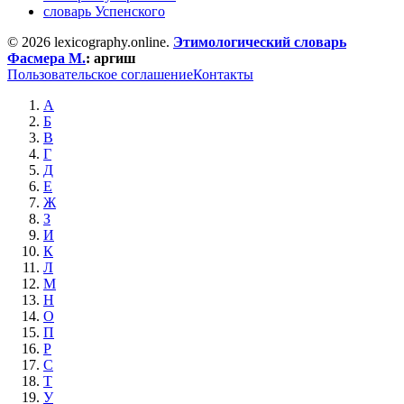
словарь Успенского
© 2026 lexicography.online.
Этимологический словарь
Фасмера М.
:
аргиш
Пользовательское соглашение
Контакты
А
Б
В
Г
Д
Е
Ж
З
И
К
Л
М
Н
О
П
Р
С
Т
У