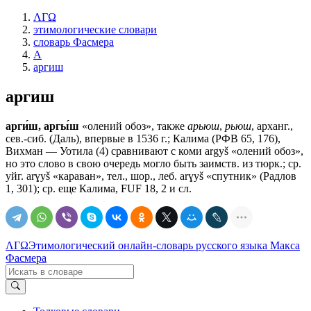
ΛΓΩ
этимологические словари
словарь Фасмера
А
аргиш
аргиш
арги́ш, аргы́ш
«олений обоз», также
арьюш
,
рьюш
, арханг.,
сев.-сиб. (Даль), впервые в 1536 г.; Калима (РФВ 65, 176),
Вихман — Уотила
(4) сравнивают с коми argyš «олений обоз»,
но это слово в свою очередь могло быть заимств. из тюрк.; ср.
уйг. arɣyš «караван», тел., шор., леб. arɣyš «спутник» (Радлов
1, 301); ср. еще Калима, FUF 18, 2 и сл.
ΛΓΩ
Этимологический онлайн-словарь русского языка Макса
Фасмера