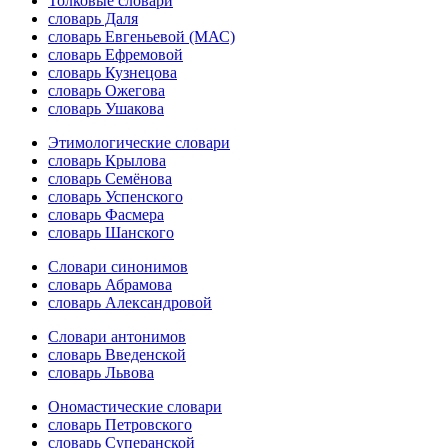
Толковые словари
словарь Даля
словарь Евгеньевой (МАС)
словарь Ефремовой
словарь Кузнецова
словарь Ожегова
словарь Ушакова
Этимологические словари
словарь Крылова
словарь Семёнова
словарь Успенского
словарь Фасмера
словарь Шанского
Словари синонимов
словарь Абрамова
словарь Александровой
Словари антонимов
словарь Введенской
словарь Львова
Ономастические словари
словарь Петровского
словарь Суперанской