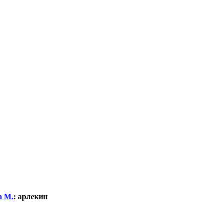
а М.
:
арлекин