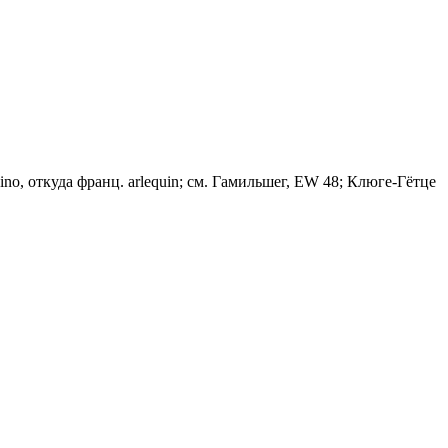
chino, откуда франц. arlequin; см. Гамильшег, EW 48; Клюге-Гётце