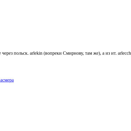
через польск. arlekin (вопреки Смирнову, там же), а из ит. arlec
Фасмера