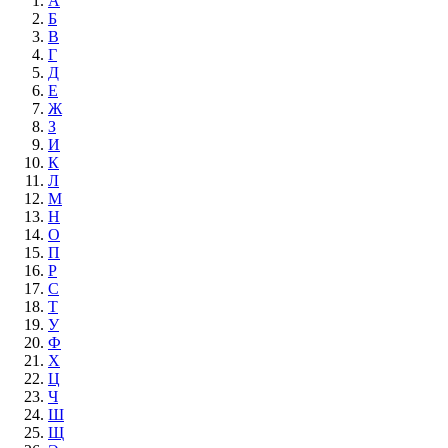
А
Б
В
Г
Д
Е
Ж
З
И
К
Л
М
Н
О
П
Р
С
Т
У
Ф
Х
Ц
Ч
Ш
Щ