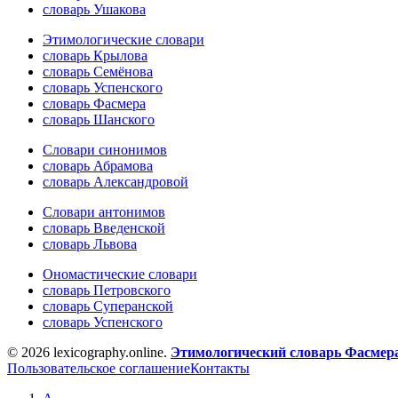
словарь Ушакова
Этимологические словари
словарь Крылова
словарь Семёнова
словарь Успенского
словарь Фасмера
словарь Шанского
Словари синонимов
словарь Абрамова
словарь Александровой
Словари антонимов
словарь Введенской
словарь Львова
Ономастические словари
словарь Петровского
словарь Суперанской
словарь Успенского
© 2026 lexicography.online.
Этимологический словарь Фасмер
Пользовательское соглашение
Контакты