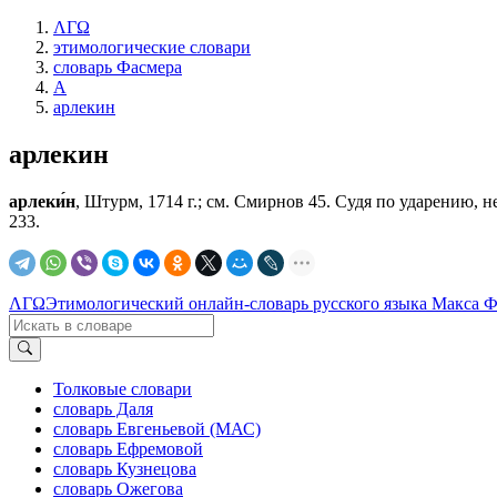
ΛΓΩ
этимологические словари
словарь Фасмера
А
арлекин
арлекин
арлеки́н
, Штурм, 1714 г.; см. Смирнов 45. Судя по ударению, не 
233.
ΛΓΩ
Этимологический онлайн-словарь русского языка Макса 
Толковые словари
словарь Даля
словарь Евгеньевой (МАС)
словарь Ефремовой
словарь Кузнецова
словарь Ожегова