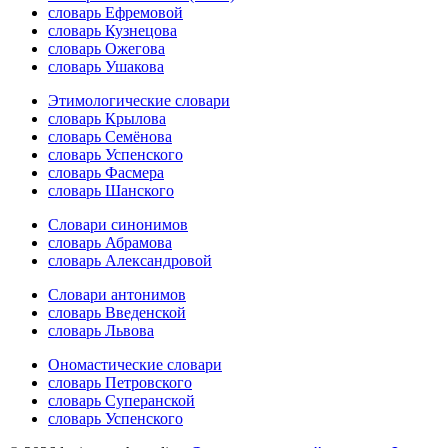
словарь Ефремовой
словарь Кузнецова
словарь Ожегова
словарь Ушакова
Этимологические словари
словарь Крылова
словарь Семёнова
словарь Успенского
словарь Фасмера
словарь Шанского
Словари синонимов
словарь Абрамова
словарь Александровой
Словари антонимов
словарь Введенской
словарь Львова
Ономастические словари
словарь Петровского
словарь Суперанской
словарь Успенского