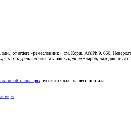
 (мн.) от artiere «ремесленник»; см. Корш, AfslPh 9, 660. Невероя
; ср. тоб.
урталай
или тат.-башк.
арт ил
«народ, находящийся поз
их онлайн-словарях
русского языка нашего портала.
Фасмера