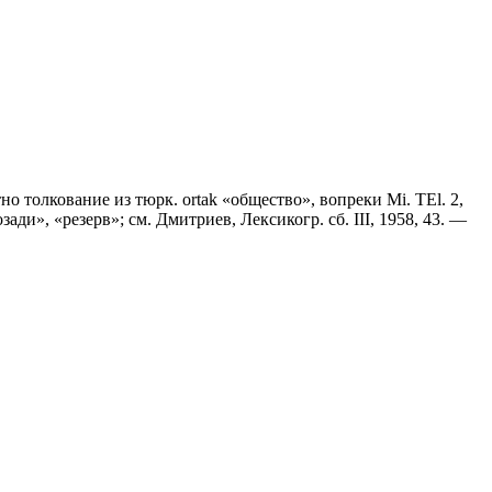
тно толкование из тюрк. ortak «общество», вопреки Mi. ТЕl. 2,
ади», «резерв»; см. Дмитриев, Лексикогр. сб. III, 1958, 43. —