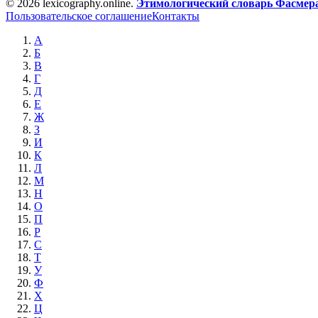
© 2026 lexicography.online.
Этимологический словарь Фасмер
Пользовательское соглашение
Контакты
А
Б
В
Г
Д
Е
Ж
З
И
К
Л
М
Н
О
П
Р
С
Т
У
Ф
Х
Ц