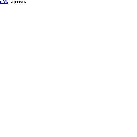
а М.
:
артель