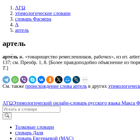
ΛΓΩ
этимологические словари
словарь Фасмера
А
артель
артель
арте́ль
ж. «товарищество ремесленников, рабочих», из ит. artieri
137; см. Преобр. 1, 8. [Более правдоподобно объяснение из тюрк.
Т
.]
См. также
происхождение слова артель
в других
этимологическ
ΛΓΩ
Этимологический онлайн-словарь русского языка Макса 
Толковые словари
словарь Даля
словарь Евгеньевой (МАС)